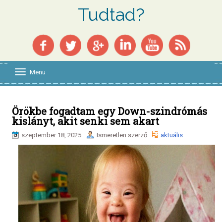
Tudtad?
Menu
T
o
g
g
l
Örökbe fogadtam egy Down-szindrómás
e
kislányt, akit senki sem akart
n
a
szeptember 18, 2025
Ismeretlen szerző
aktuális
v
i
g
a
t
i
o
n