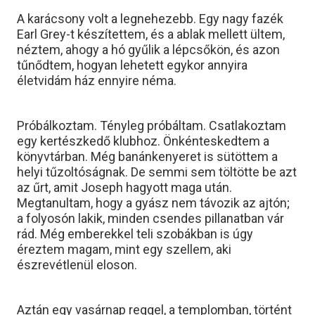
A karácsony volt a legnehezebb. Egy nagy fazék
Earl Grey-t készítettem, és a ablak mellett ültem,
néztem, ahogy a hó gyűlik a lépcsőkön, és azon
tűnődtem, hogyan lehetett egykor annyira
életvidám ház ennyire néma.
Próbálkoztam. Tényleg próbáltam. Csatlakoztam
egy kertészkedő klubhoz. Önkénteskedtem a
könyvtárban. Még banánkenyeret is sütöttem a
helyi tűzoltóságnak. De semmi sem töltötte be azt
az űrt, amit Joseph hagyott maga után.
Megtanultam, hogy a gyász nem távozik az ajtón;
a folyosón lakik, minden csendes pillanatban vár
rád. Még emberekkel teli szobákban is úgy
éreztem magam, mint egy szellem, aki
észrevétlenül eloson.
Aztán egy vasárnap reggel, a templomban, történt