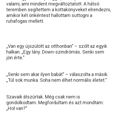
valami, ami mindent megváltoztatott. A hátsó
teremben segítettem a kottakönyveket elrendezni,
amikor két önkéntest hallottam suttogni a
ruhafogas mellett.
„Van egy újszülött az otthonban” – szólt az egyik
halkan. „Egy lány. Down-szindrómás. Senki sem
jön érte.”
„Senki sem akar ilyen babát” – válaszolta a másik.
„Túl sok munka. Soha nem élhet normális életet.”
Szavaik átszúrtak. Még csak nem is
gondolkodtam. Megfordultam és azt mondtam:
„Hol van?”