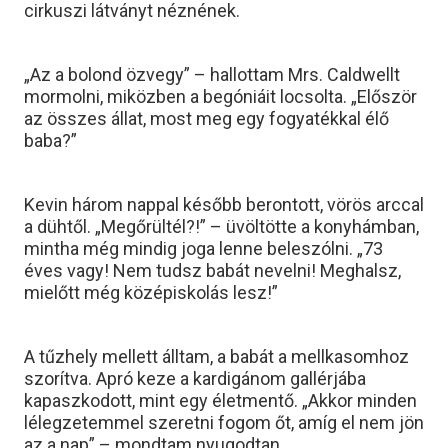
cirkuszi látványt néznének.
„Az a bolond özvegy” – hallottam Mrs. Caldwellt
mormolni, miközben a begóniáit locsolta. „Először
az összes állat, most meg egy fogyatékkal élő
baba?”
Kevin három nappal később berontott, vörös arccal
a dühtől. „Megőrültél?!” – üvöltötte a konyhámban,
mintha még mindig joga lenne beleszólni. „73
éves vagy! Nem tudsz babát nevelni! Meghalsz,
mielőtt még középiskolás lesz!”
A tűzhely mellett álltam, a babát a mellkasomhoz
szorítva. Apró keze a kardigánom gallérjába
kapaszkodott, mint egy életmentő. „Akkor minden
lélegzetemmel szeretni fogom őt, amíg el nem jön
az a nap” – mondtam nyugodtan.