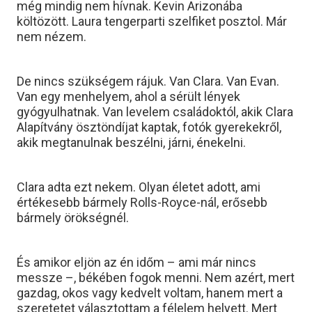
még mindig nem hívnak. Kevin Arizonába
költözött. Laura tengerparti szelfiket posztol. Már
nem nézem.
De nincs szükségem rájuk. Van Clara. Van Evan.
Van egy menhelyem, ahol a sérült lények
gyógyulhatnak. Van levelem családoktól, akik Clara
Alapítvány ösztöndíjat kaptak, fotók gyerekekről,
akik megtanulnak beszélni, járni, énekelni.
Clara adta ezt nekem. Olyan életet adott, ami
értékesebb bármely Rolls-Royce-nál, erősebb
bármely örökségnél.
És amikor eljön az én időm – ami már nincs
messze –, békében fogok menni. Nem azért, mert
gazdag, okos vagy kedvelt voltam, hanem mert a
szeretetet választottam a félelem helyett. Mert