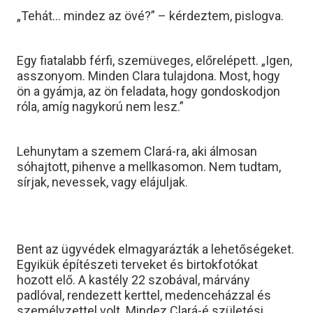
„Tehát… mindez az övé?” – kérdeztem, pislogva.
Egy fiatalabb férfi, szemüveges, előrelépett. „Igen,
asszonyom. Minden Clara tulajdona. Most, hogy
ön a gyámja, az ön feladata, hogy gondoskodjon
róla, amíg nagykorú nem lesz.”
Lehunytam a szemem Clará-ra, aki álmosan
sóhajtott, pihenve a mellkasomon. Nem tudtam,
sírjak, nevessek, vagy elájuljak.
Bent az ügyvédek elmagyarázták a lehetőségeket.
Egyikük építészeti terveket és birtokfotókat
hozott elő. A kastély 22 szobával, márvány
padlóval, rendezett kerttel, medenceházzal és
személyzettel volt. Mindez Clará-é születési