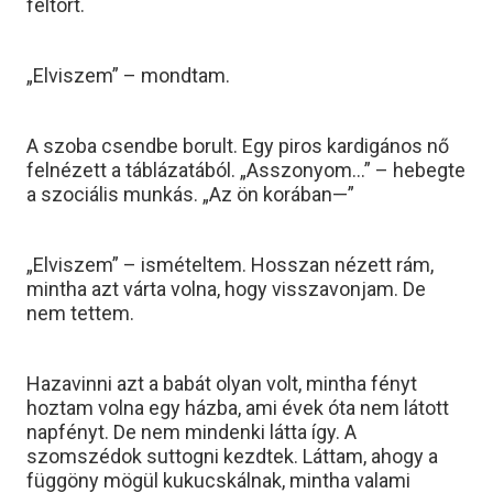
feltört.
„Elviszem” – mondtam.
A szoba csendbe borult. Egy piros kardigános nő
felnézett a táblázatából. „Asszonyom…” – hebegte
a szociális munkás. „Az ön korában—”
„Elviszem” – ismételtem. Hosszan nézett rám,
mintha azt várta volna, hogy visszavonjam. De
nem tettem.
Hazavinni azt a babát olyan volt, mintha fényt
hoztam volna egy házba, ami évek óta nem látott
napfényt. De nem mindenki látta így. A
szomszédok suttogni kezdtek. Láttam, ahogy a
függöny mögül kukucskálnak, mintha valami