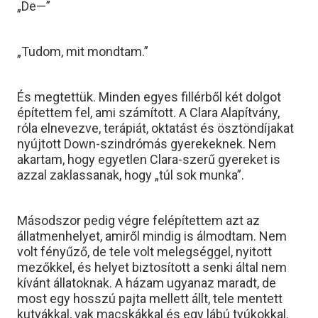
„De—”
„Tudom, mit mondtam.”
És megtettük. Minden egyes fillérből két dolgot
építettem fel, ami számított. A Clara Alapítvány,
róla elnevezve, terápiát, oktatást és ösztöndíjakat
nyújtott Down-szindrómás gyerekeknek. Nem
akartam, hogy egyetlen Clara-szerű gyereket is
azzal zaklassanak, hogy „túl sok munka”.
Másodszor pedig végre felépítettem azt az
állatmenhelyet, amiről mindig is álmodtam. Nem
volt fényűző, de tele volt melegséggel, nyitott
mezőkkel, és helyet biztosított a senki által nem
kívánt állatoknak. A házam ugyanaz maradt, de
most egy hosszú pajta mellett állt, tele mentett
kutyákkal, vak macskákkal és egy lábú tyúkokkal.