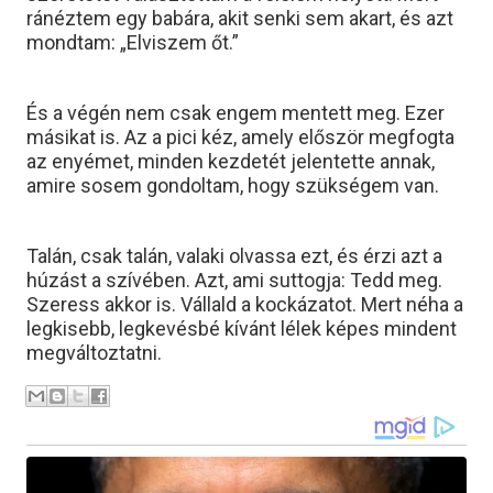
ránéztem egy babára, akit senki sem akart, és azt
mondtam: „Elviszem őt.”
És a végén nem csak engem mentett meg. Ezer
másikat is. Az a pici kéz, amely először megfogta
az enyémet, minden kezdetét jelentette annak,
amire sosem gondoltam, hogy szükségem van.
Talán, csak talán, valaki olvassa ezt, és érzi azt a
húzást a szívében. Azt, ami suttogja: Tedd meg.
Szeress akkor is. Vállald a kockázatot. Mert néha a
legkisebb, legkevésbé kívánt lélek képes mindent
megváltoztatni.