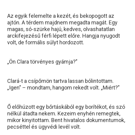
Az egyik felemelte a kezét, és bekopogott az
ajtón. A térdem majdnem megadta magát. Egy
magas, só-szürke hajú, kedves, olvashatatlan
arckifejezésű férfi lépett előre. Hangja nyugodt
volt, de formális súlyt hordozott.
„Ön Clara törvényes gyámja?”
Clará-t a csípőmön tartva lassan bólintottam.
„Igen” – mondtam, hangom rekedt volt. „Miért?”
Ő előhúzott egy bőrtáskából egy borítékot, és szó
nélkül átadta nekem. Kezeim enyhén remegtek,
mikor kinyitottam. Bent hivatalos dokumentumok,
pecséttel és ügyvédi levél volt.