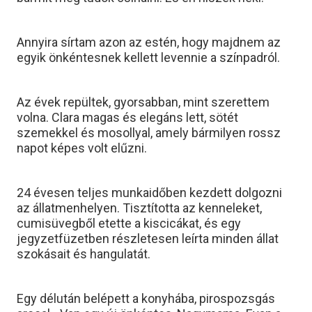
Annyira sírtam azon az estén, hogy majdnem az
egyik önkéntesnek kellett levennie a színpadról.
Az évek repültek, gyorsabban, mint szerettem
volna. Clara magas és elegáns lett, sötét
szemekkel és mosollyal, amely bármilyen rossz
napot képes volt elűzni.
24 évesen teljes munkaidőben kezdett dolgozni
az állatmenhelyen. Tisztította az kenneleket,
cumisüvegből etette a kiscicákat, és egy
jegyzetfüzetben részletesen leírta minden állat
szokásait és hangulatát.
Egy délután belépett a konyhába, pirospozsgás