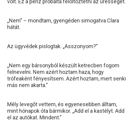
volt. Ez a pénz próbálta felöltöztetni az ürességet.
„Nem” – mondtam, gyengéden simogatva Clara
hátát.
Az ügyvédek pislogtak. „Asszonyom?”
„Nem egy bársonyból készült ketrecben fogom
felnevelni. Nem azért hoztam haza, hogy
trófeaként fényesítsem. Azért hoztam, mert senki
más nem akarta.”
Mély levegőt vettem, és egyenesebben álltam,
mint hónapok óta bármikor. „Add el a kastélyt. Add
el az autókat. Mindent.”