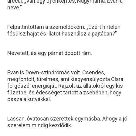
arccal. „Van egy új önkéntes, Nagymama. Evan a
neve.”
Felpattintottam a szemöldököm. „Ezért hirtelen
fésülsz hajat és illatot használsz a pajtában?”
Nevetett, és egy párnát dobott rám.
Evan is Down-szindrómás volt. Csendes,
megfontolt, türelmes, ami kiegyensúlyozta Clara
forgószél energiáját. Rajzolt az állatokról egy kis
füzetbe, és édességet tartott a zsebében, hogy
ossza a kutyákkal.
Lassan, óvatosan szerettek egymásba. Ahogy a jó
szerelem mindig kezdődik.