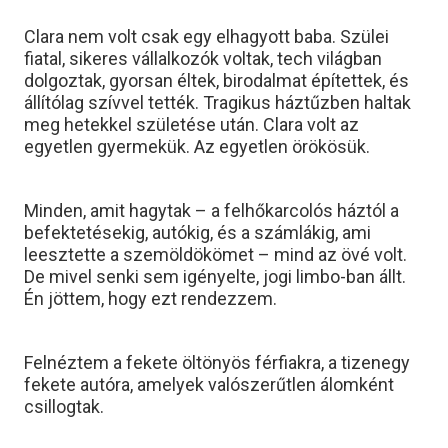
Clara nem volt csak egy elhagyott baba. Szülei
fiatal, sikeres vállalkozók voltak, tech világban
dolgoztak, gyorsan éltek, birodalmat építettek, és
állítólag szívvel tették. Tragikus háztűzben haltak
meg hetekkel születése után. Clara volt az
egyetlen gyermekük. Az egyetlen örökösük.
Minden, amit hagytak – a felhőkarcolós háztól a
befektetésekig, autókig, és a számlákig, ami
leesztette a szemöldökömet – mind az övé volt.
De mivel senki sem igényelte, jogi limbo-ban állt.
Én jöttem, hogy ezt rendezzem.
Felnéztem a fekete öltönyös férfiakra, a tizenegy
fekete autóra, amelyek valószerűtlen álomként
csillogtak.