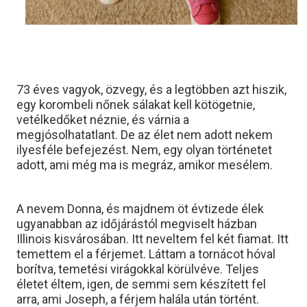
73 éves vagyok, özvegy, és a legtöbben azt hiszik,
egy korombeli nőnek sálakat kell kötögetnie,
vetélkedőket néznie, és várnia a
megjósolhatatlant. De az élet nem adott nekem
ilyesféle befejezést. Nem, egy olyan történetet
adott, ami még ma is megráz, amikor mesélem.
A nevem Donna, és majdnem öt évtizede élek
ugyanabban az időjárástól megviselt házban
Illinois kisvárosában. Itt neveltem fel két fiamat. Itt
temettem el a férjemet. Láttam a tornácot hóval
borítva, temetési virágokkal körülvéve. Teljes
életet éltem, igen, de semmi sem készített fel
arra, ami Joseph, a férjem halála után történt.