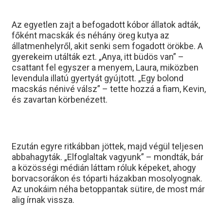
Az egyetlen zajt a befogadott kóbor állatok adták,
főként macskák és néhány öreg kutya az
állatmenhelyről, akit senki sem fogadott örökbe. A
gyerekeim utálták ezt. „Anya, itt büdös van” –
csattant fel egyszer a menyem, Laura, miközben
levendula illatú gyertyát gyújtott. „Egy bolond
macskás nénivé válsz” – tette hozzá a fiam, Kevin,
és zavartan körbenézett.
Ezután egyre ritkábban jöttek, majd végül teljesen
abbahagyták. „Elfoglaltak vagyunk” – mondták, bár
a közösségi médián láttam róluk képeket, ahogy
borvacsorákon és tóparti házakban mosolyognak.
Az unokáim néha betoppantak sütire, de most már
alig írnak vissza.