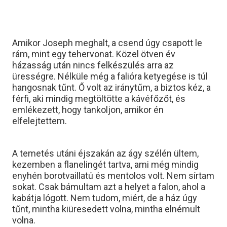
Amikor Joseph meghalt, a csend úgy csapott le
rám, mint egy tehervonat. Közel ötven év
házasság után nincs felkészülés arra az
ürességre. Nélküle még a falióra ketyegése is túl
hangosnak tűnt. Ő volt az iránytűm, a biztos kéz, a
férfi, aki mindig megtöltötte a kávéfőzőt, és
emlékezett, hogy tankoljon, amikor én
elfelejtettem.
A temetés utáni éjszakán az ágy szélén ültem,
kezemben a flanelingét tartva, ami még mindig
enyhén borotvaillatú és mentolos volt. Nem sírtam
sokat. Csak bámultam azt a helyet a falon, ahol a
kabátja lógott. Nem tudom, miért, de a ház úgy
tűnt, mintha kiüresedett volna, mintha elnémult
volna.