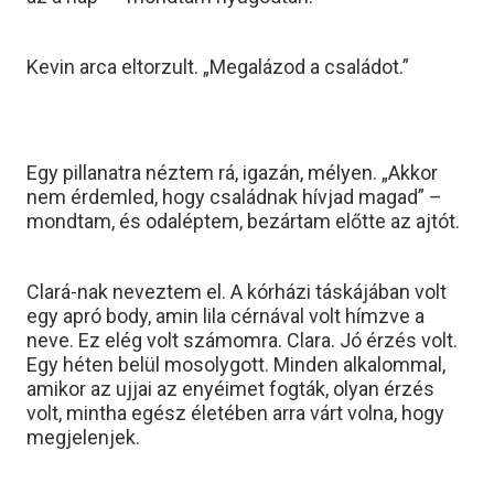
Kevin arca eltorzult. „Megalázod a családot.”
Egy pillanatra néztem rá, igazán, mélyen. „Akkor
nem érdemled, hogy családnak hívjad magad” –
mondtam, és odaléptem, bezártam előtte az ajtót.
Clará-nak neveztem el. A kórházi táskájában volt
egy apró body, amin lila cérnával volt hímzve a
neve. Ez elég volt számomra. Clara. Jó érzés volt.
Egy héten belül mosolygott. Minden alkalommal,
amikor az ujjai az enyéimet fogták, olyan érzés
volt, mintha egész életében arra várt volna, hogy
megjelenjek.