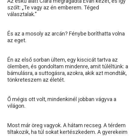
Az eskü alatt Clara megragadta Evan kezét, és így
szólt: „Te vagy az én emberem. Téged
választalak.”
És az a mosoly az arcán? Fénybe boríthatta volna
az eget.
Én az első sorban ültem, egy kiscicát tartva az
ölemben, és gondoltam mindenre, amit túléltünk: a
bámulásra, a suttogásra, azokra, akik azt mondták,
tönkreteszem az életét.
Ő mégis ott volt, mindenkinél jobban vágyva a
világon.
Most már öreg vagyok. A hátam recseg. A térdem
tiltakozik, ha túl sokat kertészkedem. A gyerekeim