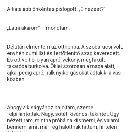
A fiatalabb önkéntes pislogott. „Elnézést?”
„Látni akarom” – mondtam.
Délután elmentem az otthonba. A szoba kicsi volt,
enyhén cumiillat és fertőtlenítő szag keveredett.
És ott volt ő, olyan apró, vékony, megfakult
takaróba burkolva. Öklei szorosan a maga alatt,
ajkai pedig apró, halk nyikorgásokat adtak ki alvás
közben.
Ahogy a kiságyához hajoltam, szemei
felpillantottak. Nagy, sötét, kíváncsi tekintet. Úgy
nézett rám, mintha próbálna kiismerni, és valami
bennem, amit már rég halottnak hittem, hirtelen