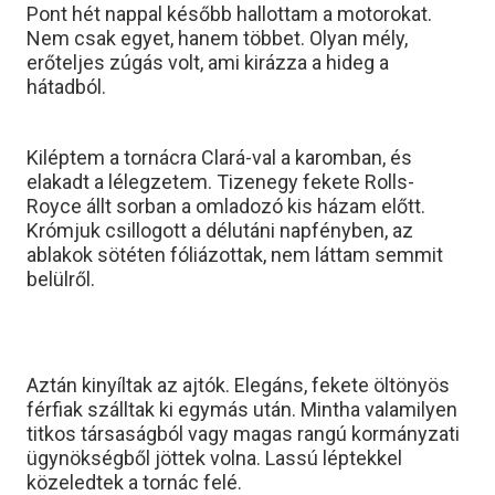
Pont hét nappal később hallottam a motorokat.
Nem csak egyet, hanem többet. Olyan mély,
erőteljes zúgás volt, ami kirázza a hideg a
hátadból.
Kiléptem a tornácra Clará-val a karomban, és
elakadt a lélegzetem. Tizenegy fekete Rolls-
Royce állt sorban a omladozó kis házam előtt.
Krómjuk csillogott a délutáni napfényben, az
ablakok sötéten fóliázottak, nem láttam semmit
belülről.
Aztán kinyíltak az ajtók. Elegáns, fekete öltönyös
férfiak szálltak ki egymás után. Mintha valamilyen
titkos társaságból vagy magas rangú kormányzati
ügynökségből jöttek volna. Lassú léptekkel
közeledtek a tornác felé.