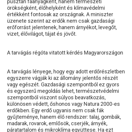
pusztán faanyagként, hanem természeti
örökségként, élőhelyként és klímavédelmi
értékként fontosak az országnak. A miniszter
üzenete szerint az erdők nem csak gazdasági
erőforrást jelentenek, hanem árnyékot, levegőt,
vizet, élővilágot, tájat és jövőt.
A tarvágás régóta vitatott kérdés Magyarországon
A tarvágás lényege, hogy egy adott erdőrészletben
egyszerre vágják ki az állomány jelentős részét
vagy egészét. Gazdasági szempontból ez gyors
és egyszerű megoldás lehet, természetvédelmi
szempontból viszont súlyos beavatkozás,
különösen védett, őshonos vagy Natura 2000-es
erdőkben. Egy erdő ugyanis nem csak fák
gyűjteménye, hanem élő rendszer: talaj, gombák,
madarak, rovarok, emlősök, cserjék, árnyék,
páratartalom és mikroklíma együttese. Ha ezt