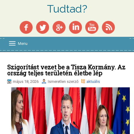
Tudtad?
Menu
T
o
g
g
l
Szigorítást vezet be a Tisza Kormány. Az
e
ország teljes területén életbe lép
n
a
május 18, 2026
Ismeretlen szerző
aktuális
v
i
g
a
t
i
o
n