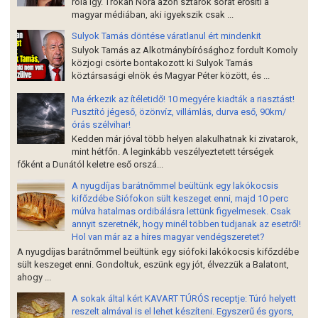
róla így. Trokán Nóra azon sztárok sorát erősíti a
magyar médiában, aki igyekszik csak ...
Sulyok Tamás döntése váratlanul ért mindenkit
Sulyok Tamás az Alkotmánybírósághoz fordult Komoly
közjogi csörte bontakozott ki Sulyok Tamás
köztársasági elnök és Magyar Péter között, és ...
Ma érkezik az ítéletidő! 10 megyére kiadták a riasztást!
Pusztító jégeső, özönvíz, villámlás, durva eső, 90km/
órás szélvihar!
Kedden már jóval több helyen alakulhatnak ki zivatarok,
mint hétfőn. A leginkább veszélyeztetett térségek
főként a Dunától keletre eső orszá...
A nyugdíjas barátnőmmel beültünk egy lakókocsis
kifőzdébe Siófokon sült keszeget enni, majd 10 perc
múlva hatalmas ordibálásra lettünk figyelmesek. Csak
annyit szeretnék, hogy minél többen tudjanak az esetről!
Hol van már az a híres magyar vendégszeretet?
A nyugdíjas barátnőmmel beültünk egy siófoki lakókocsis kifőzdébe
sült keszeget enni. Gondoltuk, eszünk egy jót, élvezzük a Balatont,
ahogy ...
A sokak által kért KAVART TÚRÓS receptje: Túró helyett
reszelt almával is el lehet készíteni. Egyszerű és gyors,