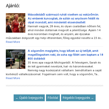
Ajánló:
Másodkézből származó ruhát viseltem az esküvőmön.
Az emberek kuncogtak, de aztán az anyósom felállt és
olyat mondott, ami mindenkit elcsendesített
Hannah vagyok, 28 éves, és olyan családban nőttem fel,
ahol minden dollárnak megvolt a jelentősége. Apám 14
éves koromban meghalt, és anyám, aki éjszakai
műszakban dolgozott egy helyi étteremben, főleg egyedül nevelte a 23 év…
Read More
A sógornőm megígérte, hogy kifizeti az új tetőjét, amit
megelőlegeztem neki, de soha egy fillért sem kaptam a 18
800 dollárból
35 éves apa vagyok Michiganből. A feleségem, Sarah és
én két gyermeket nevelünk, hat- és hároméveseket.
Nemrég nagy kockázatot vállaltam: beindítottam a saját
kivitelező vállalkozásomat. Fogalmam sem volt, hogy a sógornőm, Ta…
Read More
← Újabb bejegyzés
Főoldal
Régebbi bejegyzés →