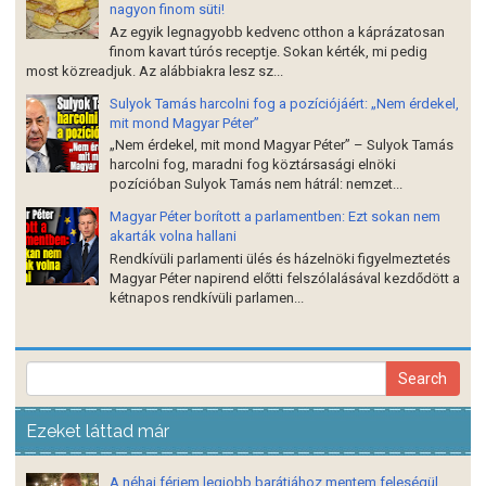
nagyon finom süti!
Az egyik legnagyobb kedvenc otthon a káprázatosan
finom kavart túrós receptje. Sokan kérték, mi pedig
most közreadjuk. Az alábbiakra lesz sz...
Sulyok Tamás harcolni fog a pozíciójáért: „Nem érdekel,
mit mond Magyar Péter”
„Nem érdekel, mit mond Magyar Péter” – Sulyok Tamás
harcolni fog, maradni fog köztársasági elnöki
pozícióban Sulyok Tamás nem hátrál: nemzet...
Magyar Péter borított a parlamentben: Ezt sokan nem
akarták volna hallani
Rendkívüli parlamenti ülés és házelnöki figyelmeztetés
Magyar Péter napirend előtti felszólalásával kezdődött a
kétnapos rendkívüli parlamen...
Ezeket láttad már
A néhai férjem legjobb barátjához mentem feleségül,