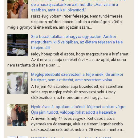
de a nászéjszakánkon azt mondta: „Van valami a
széfben, amit el kell olvasnod.”
Húsz évig voltam Péter felesége. Nem tündérmesés,
szirupos módon, hanem abban a valóságos, zűrös,
mégis gyönyörű értelemben, ami igazán szám...
Síró babát találtam elhagyva egy padon. Amikor
megtudtam, ki ő valójában, az életem teljesen a feje
tetejére állt
Négy hónap telt el azóta, hogy megszültem a kisfiamat.
Az ő neve az apja emlékét őrzi – azt az apát, aki soha
nem tarthatta őt a karjaiban. ...
Meglepetésbulit szerveztem a férjemnek, de amikor
belépett, nem az történt, amit szerettem volna
A férjem 40. születésnapja közeledett, és szerettem
volna egy meglepetésbulit szervezni neki. Hogy
előkészítsem, azt mondtam neki, hogy a sz...
Nyolc éven át ápoltam a bénult férjemet amikor végre
Újra járni tudott, válópapírokat adott a kezembe
A nevem Emily, 44 éves vagyok. Két csodálatos
gyermekem édesanyja, akik az életem legnehezebb
szakaszában erőt adtak nekem. 28 évesen mentem...