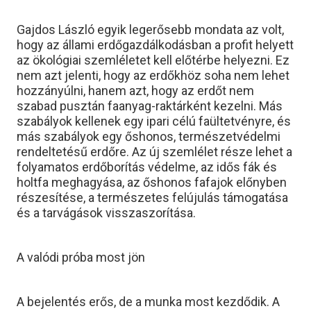
Gajdos László egyik legerősebb mondata az volt,
hogy az állami erdőgazdálkodásban a profit helyett
az ökológiai szemléletet kell előtérbe helyezni. Ez
nem azt jelenti, hogy az erdőkhöz soha nem lehet
hozzányúlni, hanem azt, hogy az erdőt nem
szabad pusztán faanyag-raktárként kezelni. Más
szabályok kellenek egy ipari célú faültetvényre, és
más szabályok egy őshonos, természetvédelmi
rendeltetésű erdőre. Az új szemlélet része lehet a
folyamatos erdőborítás védelme, az idős fák és
holtfa meghagyása, az őshonos fafajok előnyben
részesítése, a természetes felújulás támogatása
és a tarvágások visszaszorítása.
A valódi próba most jön
A bejelentés erős, de a munka most kezdődik. A