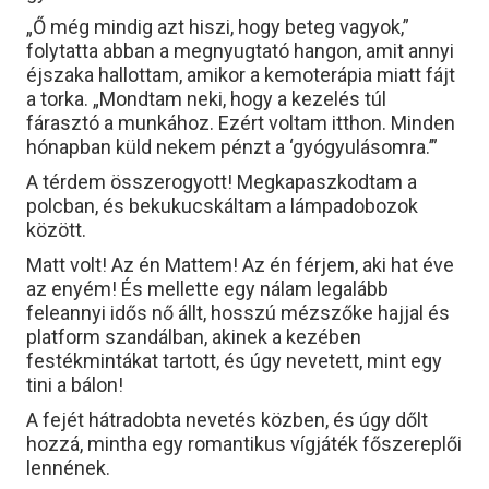
„Ő még mindig azt hiszi, hogy beteg vagyok,”
folytatta abban a megnyugtató hangon, amit annyi
éjszaka hallottam, amikor a kemoterápia miatt fájt
a torka. „Mondtam neki, hogy a kezelés túl
fárasztó a munkához. Ezért voltam itthon. Minden
hónapban küld nekem pénzt a ‘gyógyulásomra.’”
A térdem összerogyott! Megkapaszkodtam a
polcban, és bekukucskáltam a lámpadobozok
között.
Matt volt! Az én Mattem! Az én férjem, aki hat éve
az enyém! És mellette egy nálam legalább
feleannyi idős nő állt, hosszú mézszőke hajjal és
platform szandálban, akinek a kezében
festékmintákat tartott, és úgy nevetett, mint egy
tini a bálon!
A fejét hátradobta nevetés közben, és úgy dőlt
hozzá, mintha egy romantikus vígjáték főszereplői
lennének.