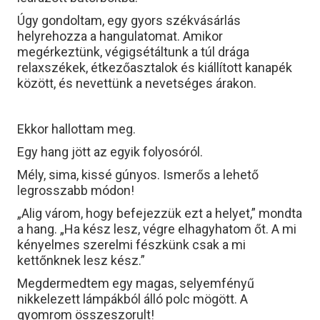
Úgy gondoltam, egy gyors székvásárlás
helyrehozza a hangulatomat. Amikor
megérkeztünk, végigsétáltunk a túl drága
relaxszékek, étkezőasztalok és kiállított kanapék
között, és nevettünk a nevetséges árakon.
Ekkor hallottam meg.
Egy hang jött az egyik folyosóról.
Mély, sima, kissé gúnyos. Ismerős a lehető
legrosszabb módon!
„Alig várom, hogy befejezzük ezt a helyet,” mondta
a hang. „Ha kész lesz, végre elhagyhatom őt. A mi
kényelmes szerelmi fészkünk csak a mi
kettőnknek lesz kész.”
Megdermedtem egy magas, selyemfényű
nikkelezett lámpákból álló polc mögött. A
gyomrom összeszorult!