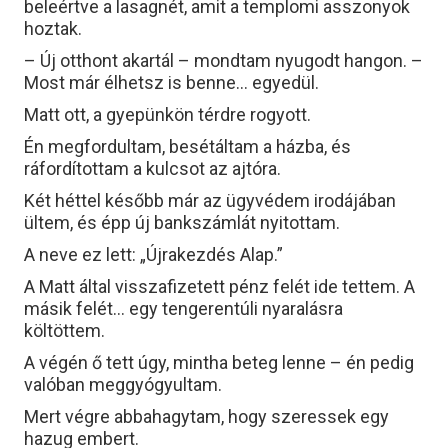
beleértve a lasagnét, amit a templomi asszonyok
hoztak.
– Új otthont akartál – mondtam nyugodt hangon. –
Most már élhetsz is benne… egyedül.
Matt ott, a gyepünkön térdre rogyott.
Én megfordultam, besétáltam a házba, és
ráfordítottam a kulcsot az ajtóra.
Két héttel később már az ügyvédem irodájában
ültem, és épp új bankszámlát nyitottam.
A neve ez lett: „Újrakezdés Alap.”
A Matt által visszafizetett pénz felét ide tettem. A
másik felét… egy tengerentúli nyaralásra
költöttem.
A végén ő tett úgy, mintha beteg lenne – én pedig
valóban meggyógyultam.
Mert végre abbahagytam, hogy szeressek egy
hazug embert.