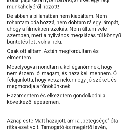
irodai papírokra nyomtatta ki, amiket egy régi
munkahelyéről hozott!
De abban a pillanatban nem kiabáltam. Nem
rohantam oda hozzá, nem dobtam rá egy lámpát,
ahogy a filmekben szokás. Nem álltam vele
szemben, mert a nyilvános megalázás túl könnyű
büntetés lett volna neki.
Csak ott álltam. Aztán megfordultam és
elmentem.
Mosolyogva mondtam a kolléganőmnek, hogy
nem érzem jól magam, és haza kell mennem. Ő
felajánlotta, hogy vesz nekem egy jó széket, és
megmondja a főnökünknek.
Hazamentem és elkezdtem gondolkodni a
következő lépésemen.
Aznap este Matt hazajött, ami a „betegsége” óta
ritka eset volt. Támogató és megértő lévén,