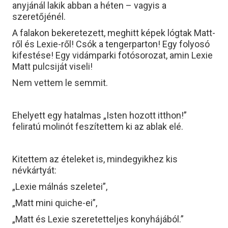
anyjánál lakik abban a héten – vagyis a
szeretőjénél.
A falakon bekeretezett, meghitt képek lógtak Matt-
ről és Lexie-ről! Csók a tengerparton! Egy folyosó
kifestése! Egy vidámparki fotósorozat, amin Lexie
Matt pulcsiját viseli!
Nem vettem le semmit.
Ehelyett egy hatalmas „Isten hozott itthon!”
feliratú molinót feszítettem ki az ablak elé.
Kitettem az ételeket is, mindegyikhez kis
névkártyát:
„Lexie málnás szeletei”,
„Matt mini quiche-ei”,
„Matt és Lexie szeretetteljes konyhájából.”