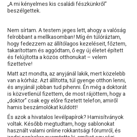
„A mi kényelmes kis családi fészkünkről”
beszélgettek.
Nem sírtam. A testem jeges lett, ahogy a valóság
felrobbant a mellkasomban! Míg én túlóráztam,
hogy fedezzem az állítólagos kezeléseit, főztem,
takarítottam és aggódtam, ő egy új életet épített
és felújította a közös otthonukat – velem
fizettetve!
Matt azt mondta, az anyjánál lakik, mert közelebb
van a kórház. Azt állította, túl gyenge otthon lenni,
és anyjánál jobban tud pihenni. Én még a doktorát
is közvetlenül fizettem, de most rájöttem, hogy a
„doktor” csak egy előre fizetett telefon, amiről
hamis beszámolókat küldött!
És azok a hivatalos levélpapírok? Hamisítványok
voltak. Később megtudtam, hogy sablonokat
használt valami online rokkantsági fórumról, és