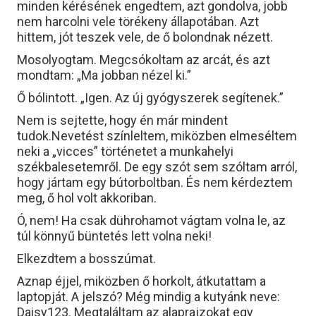
minden kérésének engedtem, azt gondolva, jobb
nem harcolni vele törékeny állapotában. Azt
hittem, jót teszek vele, de ő bolondnak nézett.
Mosolyogtam. Megcsókoltam az arcát, és azt
mondtam: „Ma jobban nézel ki.”
Ő bólintott. „Igen. Az új gyógyszerek segítenek.”
Nem is sejtette, hogy én már mindent
tudok.Nevetést színleltem, miközben elmeséltem
neki a „vicces” történetet a munkahelyi
székbalesetemről. De egy szót sem szóltam arról,
hogy jártam egy bútorboltban. És nem kérdeztem
meg, ő hol volt akkoriban.
Ó, nem! Ha csak dührohamot vágtam volna le, az
túl könnyű büntetés lett volna neki!
Elkezdtem a bosszúmat.
Aznap éjjel, miközben ő horkolt, átkutattam a
laptopját. A jelszó? Még mindig a kutyánk neve:
Daisy123. Megtaláltam az alaprajzokat egy