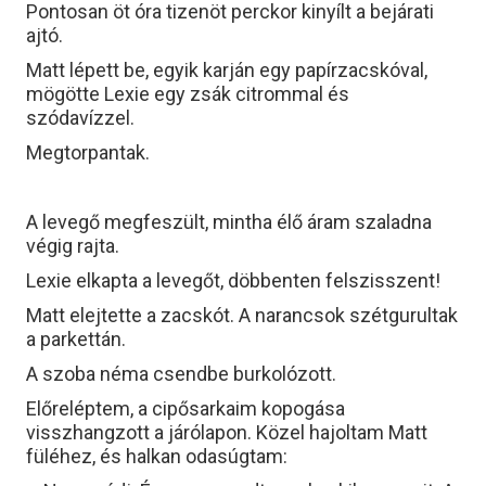
Pontosan öt óra tizenöt perckor kinyílt a bejárati
ajtó.
Matt lépett be, egyik karján egy papírzacskóval,
mögötte Lexie egy zsák citrommal és
szódavízzel.
Megtorpantak.
A levegő megfeszült, mintha élő áram szaladna
végig rajta.
Lexie elkapta a levegőt, döbbenten felszisszent!
Matt elejtette a zacskót. A narancsok szétgurultak
a parkettán.
A szoba néma csendbe burkolózott.
Előreléptem, a cipősarkaim kopogása
visszhangzott a járólapon. Közel hajoltam Matt
füléhez, és halkan odasúgtam: