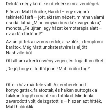
Délután négy körül kezdtek érkezni a vendégek.
Először Matt főnöke, Harold – egy szigorú
tekintetű férfi – jött, aki rám nézett, mintha valami
csodát látná. „Mindannyian büszkék vagyunk rá,”
mondta. „Felújítani egy házat kemoterápia alatt –
ez aztán történet!”
Aztán jöttek a szomszédok, a szülők, a templomi
barátok. Még Matt unokatestvére is eljött
Nashville-ből.
Ott álltam a kerti ösvény végén, és fogadtam őket:
„De jó, hogy el tudtál jönni! Matt örülni fog!”
Ötre a ház már tele volt. Az emberek bort
kortyolgattak, falatoztak, és halkan suttogtak a
falakon függő romantikus fotókról. Mindenki
zavarodott volt, de izgatott is – hiszen azt hitték,
Matt haldoklik.