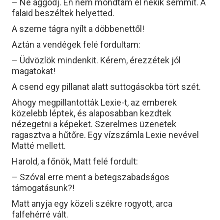
– Ne aggódj. Én nem mondtam el nekik semmit. A
falaid beszéltek helyetted.
A szeme tágra nyílt a döbbenettől!
Aztán a vendégek felé fordultam:
– Üdvözlök mindenkit. Kérem, érezzétek jól
magatokat!
A csend egy pillanat alatt suttogásokba tört szét.
Ahogy megpillantották Lexie-t, az emberek
közelebb léptek, és alaposabban kezdtek
nézegetni a képeket. Szerelmes üzenetek
ragasztva a hűtőre. Egy vízszámla Lexie nevével
Matté mellett.
Harold, a főnök, Matt felé fordult:
– Szóval erre ment a betegszabadságos
támogatásunk?!
Matt anyja egy közeli székre rogyott, arca
falfehérré vált.