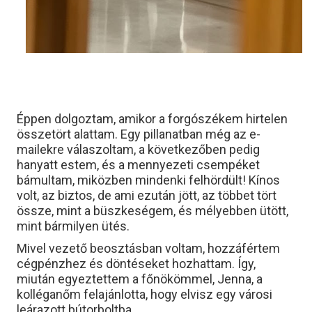
Éppen dolgoztam, amikor a forgószékem hirtelen
összetört alattam. Egy pillanatban még az e-
mailekre válaszoltam, a következőben pedig
hanyatt estem, és a mennyezeti csempéket
bámultam, miközben mindenki felhördült! Kínos
volt, az biztos, de ami ezután jött, az többet tört
össze, mint a büszkeségem, és mélyebben ütött,
mint bármilyen ütés.
Mivel vezető beosztásban voltam, hozzáfértem
cégpénzhez és döntéseket hozhattam. Így,
miután egyeztettem a főnökömmel, Jenna, a
kolléganőm felajánlotta, hogy elvisz egy városi
leárazott bútorboltba.