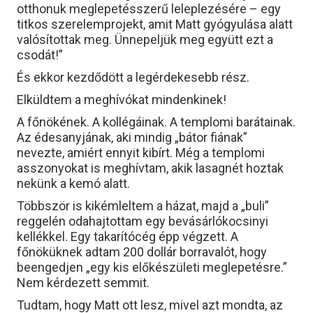
otthonuk meglepetésszerű leleplezésére – egy
titkos szerelemprojekt, amit Matt gyógyulása alatt
valósítottak meg. Ünnepeljük meg együtt ezt a
csodát!”
És ekkor kezdődött a legérdekesebb rész.
Elküldtem a meghívókat mindenkinek!
A főnökének. A kollégáinak. A templomi barátainak.
Az édesanyjának, aki mindig „bátor fiának”
nevezte, amiért ennyit kibírt. Még a templomi
asszonyokat is meghívtam, akik lasagnét hoztak
nekünk a kemó alatt.
Többször is kikémleltem a házat, majd a „buli”
reggelén odahajtottam egy bevásárlókocsinyi
kellékkel. Egy takarítócég épp végzett. A
főnöküknek adtam 200 dollár borravalót, hogy
beengedjen „egy kis előkészületi meglepetésre.”
Nem kérdezett semmit.
Tudtam, hogy Matt ott lesz, mivel azt mondta, az