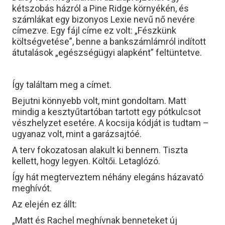
kétszobás házról a Pine Ridge környékén, és
számlákat egy bizonyos Lexie nevű nő nevére
címezve. Egy fájl címe ez volt: „Fészkünk
költségvetése”, benne a bankszámlámról indított
átutalások „egészségügyi alapként” feltüntetve.
Így találtam meg a címet.
Bejutni könnyebb volt, mint gondoltam. Matt
mindig a kesztyűtartóban tartott egy pótkulcsot
vészhelyzet esetére. A kocsija kódját is tudtam –
ugyanaz volt, mint a garázsajtóé.
A terv fokozatosan alakult ki bennem. Tiszta
kellett, hogy legyen. Költői. Letaglózó.
Így hát megterveztem néhány elegáns házavató
meghívót.
Az elején ez állt:
„Matt és Rachel meghívnak benneteket új