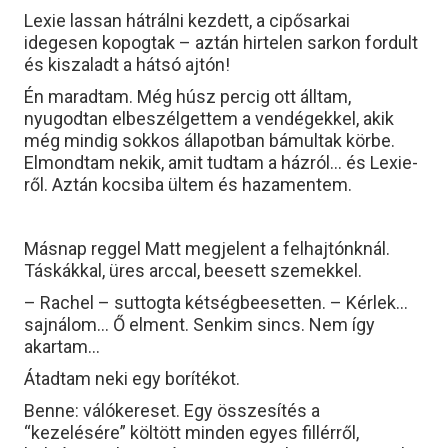
Lexie lassan hátrálni kezdett, a cipősarkai
idegesen kopogtak – aztán hirtelen sarkon fordult
és kiszaladt a hátsó ajtón!
Én maradtam. Még húsz percig ott álltam,
nyugodtan elbeszélgettem a vendégekkel, akik
még mindig sokkos állapotban bámultak körbe.
Elmondtam nekik, amit tudtam a házról… és Lexie-
ről. Aztán kocsiba ültem és hazamentem.
Másnap reggel Matt megjelent a felhajtónknál.
Táskákkal, üres arccal, beesett szemekkel.
– Rachel – suttogta kétségbeesetten. – Kérlek…
sajnálom… Ő elment. Senkim sincs. Nem így
akartam…
Átadtam neki egy borítékot.
Benne: válókereset. Egy összesítés a
“kezelésére” költött minden egyes fillérről,