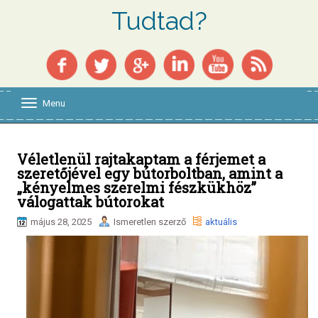
Tudtad?
Menu
T
o
g
g
l
Véletlenül rajtakaptam a férjemet a
e
szeretőjével egy bútorboltban, amint a
n
„kényelmes szerelmi fészkükhöz”
a
válogattak bútorokat
v
i
május 28, 2025
Ismeretlen szerző
aktuális
g
a
t
i
o
n