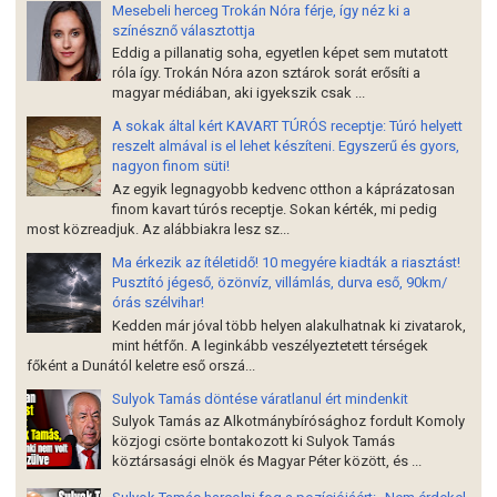
Mesebeli herceg Trokán Nóra férje, így néz ki a
színésznő választottja
Eddig a pillanatig soha, egyetlen képet sem mutatott
róla így. Trokán Nóra azon sztárok sorát erősíti a
magyar médiában, aki igyekszik csak ...
A sokak által kért KAVART TÚRÓS receptje: Túró helyett
reszelt almával is el lehet készíteni. Egyszerű és gyors,
nagyon finom süti!
Az egyik legnagyobb kedvenc otthon a káprázatosan
finom kavart túrós receptje. Sokan kérték, mi pedig
most közreadjuk. Az alábbiakra lesz sz...
Ma érkezik az ítéletidő! 10 megyére kiadták a riasztást!
Pusztító jégeső, özönvíz, villámlás, durva eső, 90km/
órás szélvihar!
Kedden már jóval több helyen alakulhatnak ki zivatarok,
mint hétfőn. A leginkább veszélyeztetett térségek
főként a Dunától keletre eső orszá...
Sulyok Tamás döntése váratlanul ért mindenkit
Sulyok Tamás az Alkotmánybírósághoz fordult Komoly
közjogi csörte bontakozott ki Sulyok Tamás
köztársasági elnök és Magyar Péter között, és ...