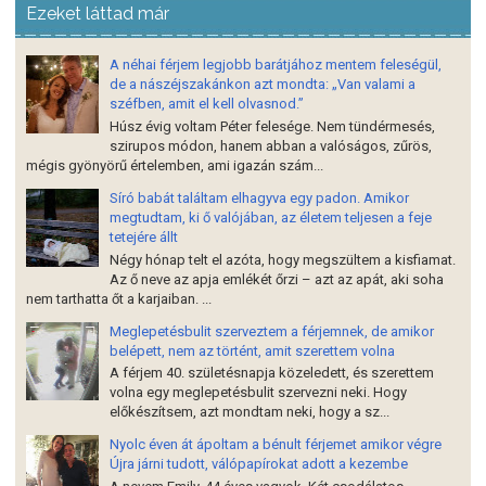
Ezeket láttad már
A néhai férjem legjobb barátjához mentem feleségül,
de a nászéjszakánkon azt mondta: „Van valami a
széfben, amit el kell olvasnod.”
Húsz évig voltam Péter felesége. Nem tündérmesés,
szirupos módon, hanem abban a valóságos, zűrös,
mégis gyönyörű értelemben, ami igazán szám...
Síró babát találtam elhagyva egy padon. Amikor
megtudtam, ki ő valójában, az életem teljesen a feje
tetejére állt
Négy hónap telt el azóta, hogy megszültem a kisfiamat.
Az ő neve az apja emlékét őrzi – azt az apát, aki soha
nem tarthatta őt a karjaiban. ...
Meglepetésbulit szerveztem a férjemnek, de amikor
belépett, nem az történt, amit szerettem volna
A férjem 40. születésnapja közeledett, és szerettem
volna egy meglepetésbulit szervezni neki. Hogy
előkészítsem, azt mondtam neki, hogy a sz...
Nyolc éven át ápoltam a bénult férjemet amikor végre
Újra járni tudott, válópapírokat adott a kezembe