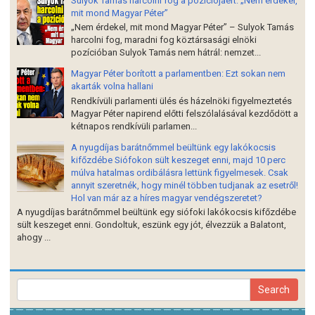
Sulyok Tamás harcolni fog a pozíciójáért: „Nem érdekel,
mit mond Magyar Péter”
„Nem érdekel, mit mond Magyar Péter” – Sulyok Tamás
harcolni fog, maradni fog köztársasági elnöki
pozícióban Sulyok Tamás nem hátrál: nemzet...
Magyar Péter borított a parlamentben: Ezt sokan nem
akarták volna hallani
Rendkívüli parlamenti ülés és házelnöki figyelmeztetés
Magyar Péter napirend előtti felszólalásával kezdődött a
kétnapos rendkívüli parlamen...
A nyugdíjas barátnőmmel beültünk egy lakókocsis
kifőzdébe Siófokon sült keszeget enni, majd 10 perc
múlva hatalmas ordibálásra lettünk figyelmesek. Csak
annyit szeretnék, hogy minél többen tudjanak az esetről!
Hol van már az a híres magyar vendégszeretet?
A nyugdíjas barátnőmmel beültünk egy siófoki lakókocsis kifőzdébe
sült keszeget enni. Gondoltuk, eszünk egy jót, élvezzük a Balatont,
ahogy ...