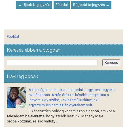
← Újabb bejegyzés
Főoldal
Régebbi bejegyzés →
Főoldal
Keresés ebben a blogban
Havi legjobbak
A feleségem nem akarta engedni, hogy bent legyek a
szülőszobán. Aztán órákkal később megláttam a
lányom. Egy szőke, kék szemű kislányt, aki
egyértelműen nem az én gyerekem volt
Elképesztően boldog voltam azon a napon, amikor a
feleségem bejelentette, hogy szülők leszünk. Már egy ideje
próbálkoztunk, és alig vártuk, ...