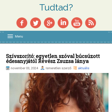
Tudtad?
Menu
T
o
g
g
l
Szívszorító: egyetlen szóval búcsúzott
e
édesanyjától Révész Zsuzsa lánya
n
a
november 03, 2024
Ismeretlen szerző
aktuális
v
i
g
a
t
i
o
n