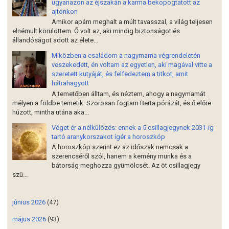
ugyanazon az éjszakán a karma bekopogtatott az
ajtónkon
Amikor apám meghalt a múlt tavasszal, a világ teljesen
elnémult körülöttem. Ő volt az, aki mindig biztonságot és
állandóságot adott az élete...
Miközben a családom a nagymama végrendeletén
veszekedett, én voltam az egyetlen, aki magával vitte a
szeretett kutyáját, és felfedeztem a titkot, amit
hátrahagyott
A temetőben álltam, és néztem, ahogy a nagymamát
mélyen a földbe temetik. Szorosan fogtam Berta pórázát, és ő előre
húzott, mintha utána aka...
Véget ér a nélkülözés: ennek a 5 csillagjegynek 2031-ig
tartó aranykorszakot ígér a horoszkóp
A horoszkóp szerint ez az időszak nemcsak a
szerencséről szól, hanem a kemény munka és a
bátorság meghozza gyümölcsét. Az öt csillagjegy
szü...
június 2026
(47)
május 2026
(93)