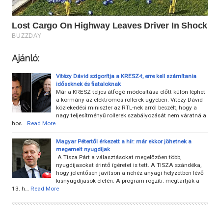
Ajánló:
Vitézy Dávid szigorítja a KRESZ-t, erre kell számítania
időseknek és fiataloknak
Már a KRESZ teljes átfogó módosítása előtt külön léphet
a kormány az elektromos rollerek ügyében. Vitézy Dávid
közlekedési miniszter az RTL-nek arról beszélt, hogy a
nagy teljesítményű rollerek szabályozását nem váratná a
hos…
Read More
Magyar Pétertől érkezett a hír: már ekkor jöhetnek a
megemelt nyugdíjak
A Tisza Párt a választásokat megelőzően több,
nyugdíjasokat érintő ígéretet is tett. A TISZA szándéka,
hogy jelentősen javítson a nehéz anyagi helyzetben lévő
kisnyugdíjasok életén. A program rögzíti: megtartják a
13. h…
Read More