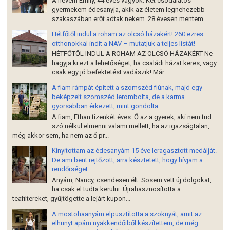
A nevem Emily, 44 éves vagyok. Két csodálatos
gyermekem édesanyja, akik az életem legnehezebb
szakaszában erőt adtak nekem. 28 évesen mentem...
Hétfőtől indul a roham az olcsó házakért! 260 ezres
otthonokkal indít a NAV – mutatjuk a teljes listát!
HÉTFŐTŐL INDUL A ROHAM AZ OLCSÓ HÁZAKÉRT Ne
hagyja ki ezt a lehetőséget, ha családi házat keres, vagy
csak egy jó befektetést vadászik! Már ...
A fiam rámpát épített a szomszéd fiúnak, majd egy
beképzelt szomszéd lerombolta, de a karma
gyorsabban érkezett, mint gondolta
A fiam, Ethan tizenkét éves. Ő az a gyerek, aki nem tud
szó nélkül elmenni valami mellett, ha az igazságtalan,
még akkor sem, ha nem az ő pr...
Kinyitottam az édesanyám 15 éve leragasztott medálját.
De ami bent rejtőzött, arra késztetett, hogy hívjam a
rendőrséget
Anyám, Nancy, csendesen élt. Sosem vett új dolgokat,
ha csak el tudta kerülni. Újrahasznosította a
teafiltereket, gyűjtögette a lejárt kupon...
A mostohaanyám elpusztította a szoknyát, amit az
elhunyt apám nyakkendőiből készítettem, de még