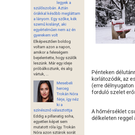
legyek a
szülőszobán. Aztán
órákkal később megláttam
a lányom. Egy szőke, kék
szemű kislányt, aki
egyértelműen nem az én
gyerekem volt
Elképesztően boldog
voltam azon a napon,
amikor a feleségem
bejelentette, hogy szülők
leszünk. Már egy ideje
próbálkoztunk, és alig
Pénteken délutánra
vártuk, ...
korlátozódik, az 
Mesebeli
(erre délnyugaton 
herceg
forduló szelet erő
Trokán Nóra
férje, így néz
ki a
színésznő választottja
A hőmérséklet csúc
Eddig a pillanatig soha,
délkeleten reggel a
egyetlen képet sem
mutatott róla így. Trokán
Nóra azon sztárok sorát