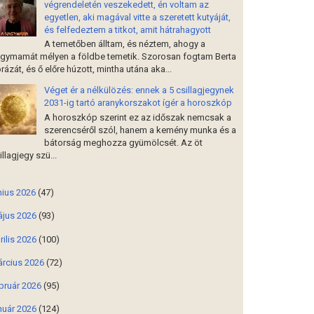
végrendeletén veszekedett, én voltam az
egyetlen, aki magával vitte a szeretett kutyáját,
és felfedeztem a titkot, amit hátrahagyott
A temetőben álltam, és néztem, ahogy a
gymamát mélyen a földbe temetik. Szorosan fogtam Berta
rázát, és ő előre húzott, mintha utána aka...
Véget ér a nélkülözés: ennek a 5 csillagjegynek
2031-ig tartó aranykorszakot ígér a horoszkóp
A horoszkóp szerint ez az időszak nemcsak a
szerencséről szól, hanem a kemény munka és a
bátorság meghozza gyümölcsét. Az öt
illagjegy szü...
nius 2026
(47)
jus 2026
(93)
rilis 2026
(100)
rcius 2026
(72)
bruár 2026
(95)
nuár 2026
(124)