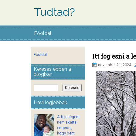
Tudtad?
Főoldal
Főoldal
Itt fog esni a 
november 21, 2024
Keresés ebben a
blogban
Havi legjobbak
A feleségem
nem akarta
engedni,
hogy bent