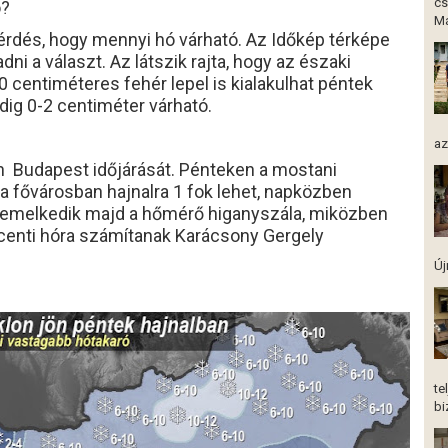
cs
ó?
Má
érdés, hogy mennyi hó várható. Az Időkép térképe
dni a választ. Az látszik rajta, hogy az északi
 centiméteres fehér lepel is kialakulhat péntek
edig 0-2 centiméter várható.
az
 Budapest időjárását. Pénteken a mostani
a fővárosban hajnalra 1 fok lehet, napközben
 emelkedik majd a hőmérő higanyszála, miközben
centi hóra számítanak Karácsony Gergely
Új
te
bi