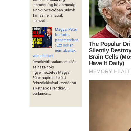
maradni fog köztársasági
elnöki pozícióban Sulyok
Tamás nem hátrál:
nemzet...
Magyar Péter
borított a
parlamentben
: Ezt sokan
nem akarták
volna hallani
Rendkívüli parlamenti ülés
és házelnöki
figyelmeztetés Magyar
Péter napirend előtti
felszólalásával kezdődött
a kétnapos rendkívüli
parlamen...