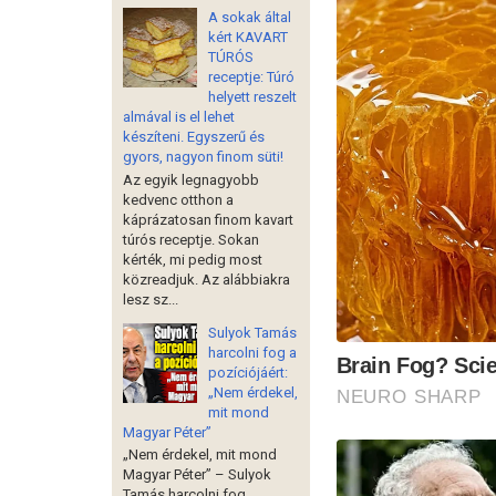
A sokak által
kért KAVART
TÚRÓS
receptje: Túró
helyett reszelt
almával is el lehet
készíteni. Egyszerű és
gyors, nagyon finom süti!
Az egyik legnagyobb
kedvenc otthon a
káprázatosan finom kavart
túrós receptje. Sokan
kérték, mi pedig most
közreadjuk. Az alábbiakra
lesz sz...
Sulyok Tamás
harcolni fog a
pozíciójáért:
„Nem érdekel,
mit mond
Magyar Péter”
„Nem érdekel, mit mond
Magyar Péter” – Sulyok
Tamás harcolni fog,