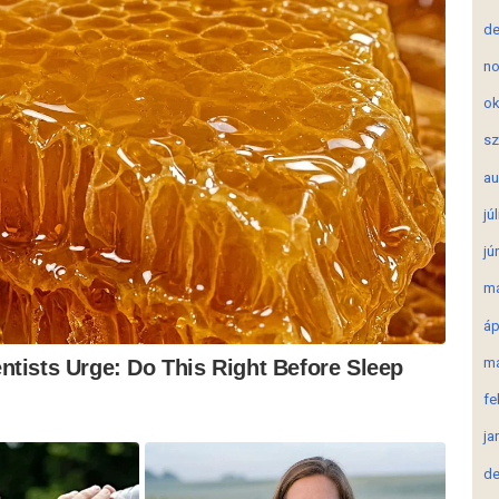
de
no
ok
sz
au
jú
jú
má
áp
má
fe
ja
de