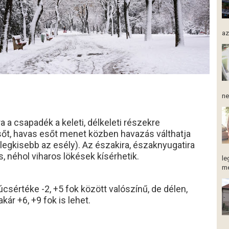
az
ne
 a csapadék a keleti, délkeleti részekre
esőt, havas esőt menet közben havazás válthatja
legkisebb az esély). Az északira, északnyugatira
s, néhol viharos lökések kísérhetik.
le
me
sértéke -2, +5 fok között valószínű, de délen,
kár +6, +9 fok is lehet.