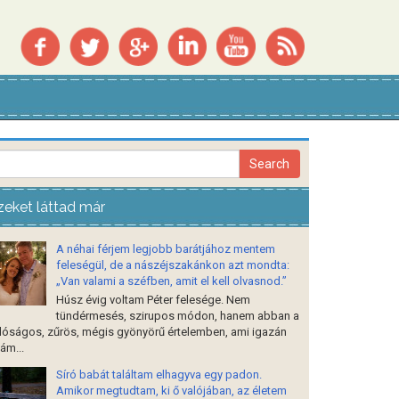
zeket láttad már
A néhai férjem legjobb barátjához mentem
feleségül, de a nászéjszakánkon azt mondta:
„Van valami a széfben, amit el kell olvasnod.”
Húsz évig voltam Péter felesége. Nem
tündérmesés, szirupos módon, hanem abban a
lóságos, zűrös, mégis gyönyörű értelemben, ami igazán
ám...
Síró babát találtam elhagyva egy padon.
Amikor megtudtam, ki ő valójában, az életem