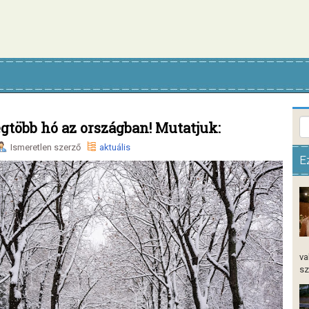
legtöbb hó az országban! Mutatjuk:
Ismeretlen szerző
aktuális
E
va
sz