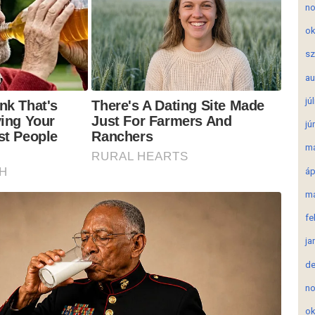
no
ok
sz
au
jú
jú
má
áp
má
fe
ja
de
no
ok