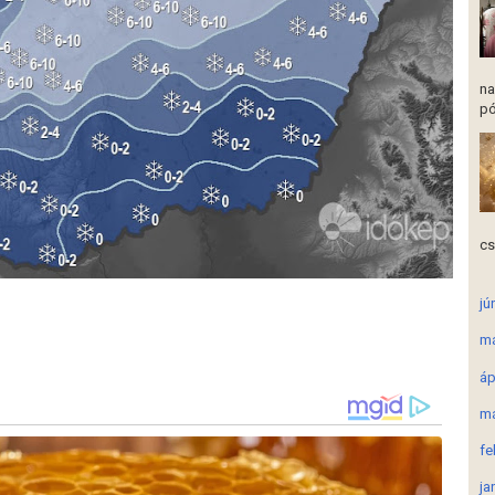
na
pó
cs
jú
má
áp
má
fe
ja