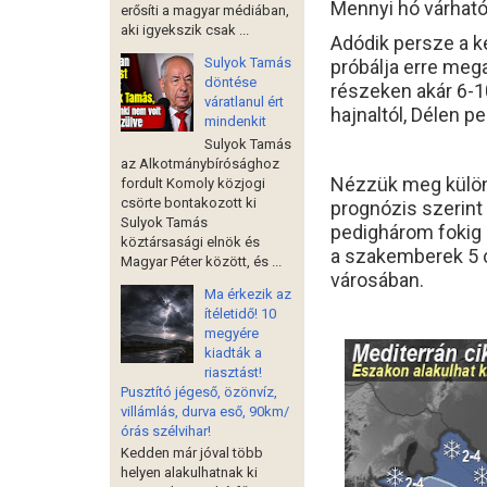
Mennyi hó várhat
erősíti a magyar médiában,
aki igyekszik csak ...
Adódik persze a k
Sulyok Tamás
próbálja erre mega
döntése
részeken akár 6-10
váratlanul ért
hajnaltól, Délen p
mindenkit
Sulyok Tamás
az Alkotmánybírósághoz
Nézzük meg külön
fordult Komoly közjogi
csörte bontakozott ki
prognózis szerint 
Sulyok Tamás
pedighárom fokig
köztársasági elnök és
a szakemberek 5 
Magyar Péter között, és ...
városában.
Ma érkezik az
ítéletidő! 10
megyére
kiadták a
riasztást!
Pusztító jégeső, özönvíz,
villámlás, durva eső, 90km/
órás szélvihar!
Kedden már jóval több
helyen alakulhatnak ki