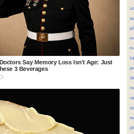
sz
au
jú
má
má
fe
ja
de
no
ok
sz
au
jú