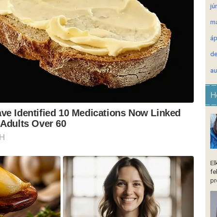
jú
má
áp
de
au
H
El
fe
pr