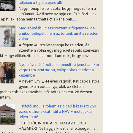
teljesen a feje tetejére állt
Négy hónap telt el azóta, hogy megszültem a
kisfiamat. Az ő neve az apja emlékét őrzi – azt
 apát, aki soha nem tarthatta őt a karjaiban. ...
Meglepetésbulit szerveztem a férjemnek, de
amikor belépett, nem az történt, amit szerettem
volna
A férjem 40. születésnapja közeledett, és
szerettem volna egy meglepetésbulit szervezni
ki. Hogy előkészítsem, azt mondtam neki, hogy a sz...
Nyolc éven át ápoltam a bénult férjemet amikor
végre Újra járni tudott, válópapírokat adott a
kezembe
A nevem Emily, 44 éves vagyok. Két csodálatos
gyermekem édesanyja, akik az életem
gnehezebb szakaszában erőt adtak nekem. 28 évesen
ntem...
Hétfőtől indul a roham az olcsó házakért! 260
ezres otthonokkal indít a NAV – mutatjuk a
teljes listát!
HÉTFŐTŐL INDUL A ROHAM AZ OLCSÓ
HÁZAKÉRT Ne hagyja ki ezt a lehetőséget, ha