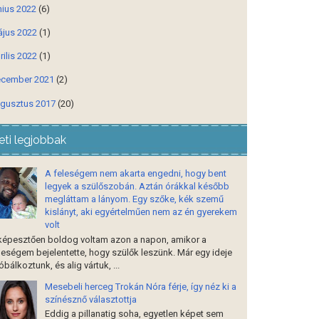
nius 2022
(6)
jus 2022
(1)
rilis 2022
(1)
cember 2021
(2)
gusztus 2017
(20)
eti legjobbak
A feleségem nem akarta engedni, hogy bent
legyek a szülőszobán. Aztán órákkal később
megláttam a lányom. Egy szőke, kék szemű
kislányt, aki egyértelműen nem az én gyerekem
volt
képesztően boldog voltam azon a napon, amikor a
leségem bejelentette, hogy szülők leszünk. Már egy ideje
óbálkoztunk, és alig vártuk, ...
Mesebeli herceg Trokán Nóra férje, így néz ki a
színésznő választottja
Eddig a pillanatig soha, egyetlen képet sem