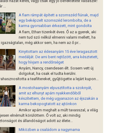
aládi házat keres, vagy csak egy jó befektetést vadászik!
r ...
A fiam rámpát épített a szomszéd fiúnak, majd
egy beképzelt szomszéd lerombolta, de a
karma gyorsabban érkezett, mint gondolta
A fiam, Ethan tizenkét éves. Ő az a gyerek, aki
nem tud szó nélkül elmenni valami mellett, ha
 igazságtalan, még akkor sem, ha nem az ő pr...
Kinyitottam az édesanyám 15 éve leragasztott
medálját. De ami bent rejtőzött, arra késztetett,
hogy hívjam a rendőrséget
Anyám, Nancy, csendesen élt. Sosem vett új
dolgokat, ha csak el tudta kerülni.
rahasznosította a teafiltereket, gyűjtögette a lejárt kupon...
A mostohaanyám elpusztította a szoknyát,
amit az elhunyt apám nyakkendőiből
készítettem, de még ugyanazon az éjszakán a
karma bekopogtatott az ajtónkon
Amikor apám meghalt a múlt tavasszal, a világ
ljesen elnémult körülöttem. Ő volt az, aki mindig
ztonságot és állandóságot adott az élete...
Miközben a családom a nagymama