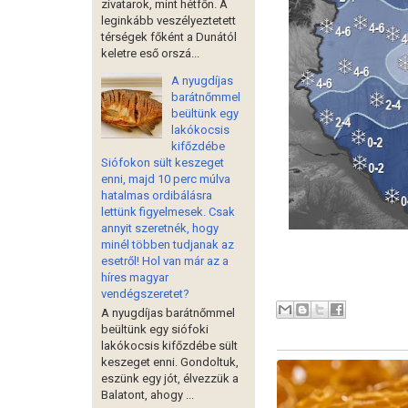
zivatarok, mint hétfőn. A
leginkább veszélyeztetett
térségek főként a Dunától
keletre eső orszá...
A nyugdíjas
barátnőmmel
beültünk egy
lakókocsis
kifőzdébe
Siófokon sült keszeget
enni, majd 10 perc múlva
hatalmas ordibálásra
lettünk figyelmesek. Csak
annyit szeretnék, hogy
minél többen tudjanak az
esetről! Hol van már az a
híres magyar
vendégszeretet?
A nyugdíjas barátnőmmel
beültünk egy siófoki
lakókocsis kifőzdébe sült
keszeget enni. Gondoltuk,
eszünk egy jót, élvezzük a
Balatont, ahogy ...