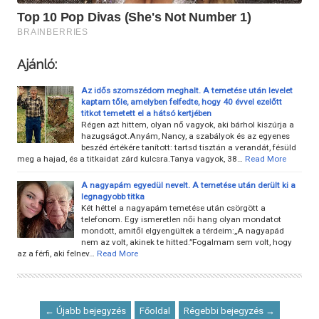
Ajánló:
Az idős szomszédom meghalt. A temetése után levelet
kaptam tőle, amelyben felfedte, hogy 40 évvel ezelőtt
titkot temetett el a hátsó kertjében
Régen azt hittem, olyan nő vagyok, aki bárhol kiszúrja a
hazugságot.Anyám, Nancy, a szabályok és az egyenes
beszéd értékére tanított: tartsd tisztán a verandát, fésüld
meg a hajad, és a titkaidat zárd kulcsra.Tanya vagyok, 38…
Read More
A nagyapám egyedül nevelt. A temetése után derült ki a
legnagyobb titka
Két héttel a nagyapám temetése után csörgött a
telefonom. Egy ismeretlen női hang olyan mondatot
mondott, amitől elgyengültek a térdeim:„A nagyapád
nem az volt, akinek te hitted.”Fogalmam sem volt, hogy
az a férfi, aki felnev…
Read More
← Újabb bejegyzés
Főoldal
Régebbi bejegyzés →