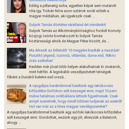
Eddig a pillanatig soha, egyetlen képet sem mutatott
róla így. Trokán Nóra azon sztárok sorát erősíti a
magyar médiában, aki igyekszik csak ...
Sulyok Tamás döntése váratlanul ért mindenkit
Sulyok Tamás az Alkotmánybírósághoz fordult Komoly
közjogi csörte bontakozott ki Sulyok Tamás
köztársasági elnök és Magyar Péter között, és ...
Ma érkezik az ítéletidő! 10 megyére kiadták a riasztást!
Pusztító jégeső, özönvíz, villámlás, durva eső, 90km/
órás szélvihar!
Kedden már jóval több helyen alakulhatnak ki zivatarok,
mint hétfőn. A leginkább veszélyeztetett térségek
főként a Dunától keletre eső orszá...
A nyugdíjas barátnőmmel beültünk egy lakókocsis
kifőzdébe Siófokon sült keszeget enni, majd 10 perc
múlva hatalmas ordibálásra lettünk figyelmesek. Csak
annyit szeretnék, hogy minél többen tudjanak az esetről!
Hol van már az a híres magyar vendégszeretet?
A nyugdíjas barátnőmmel beültünk egy siófoki lakókocsis kifőzdébe
sült keszeget enni. Gondoltuk, eszünk egy jót, élvezzük a Balatont,
ahogy ...