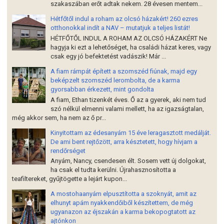
szakaszában erőt adtak nekem. 28 évesen mentem...
Hétfőtől indul a roham az olcsó házakért! 260 ezres
otthonokkal indít a NAV – mutatjuk a teljes listát!
HÉTFŐTŐL INDUL A ROHAM AZ OLCSÓ HÁZAKÉRT Ne
hagyja ki ezt a lehetőséget, ha családi házat keres, vagy
csak egy jó befektetést vadászik! Már ...
A fiam rámpát épített a szomszéd fiúnak, majd egy
beképzelt szomszéd lerombolta, de a karma
gyorsabban érkezett, mint gondolta
A fiam, Ethan tizenkét éves. Ő az a gyerek, aki nem tud
szó nélkül elmenni valami mellett, ha az igazságtalan,
még akkor sem, ha nem az ő pr...
Kinyitottam az édesanyám 15 éve leragasztott medálját.
De ami bent rejtőzött, arra késztetett, hogy hívjam a
rendőrséget
Anyám, Nancy, csendesen élt. Sosem vett új dolgokat,
ha csak el tudta kerülni. Újrahasznosította a
teafiltereket, gyűjtögette a lejárt kupon...
A mostohaanyám elpusztította a szoknyát, amit az
elhunyt apám nyakkendőiből készítettem, de még
ugyanazon az éjszakán a karma bekopogtatott az
ajtónkon