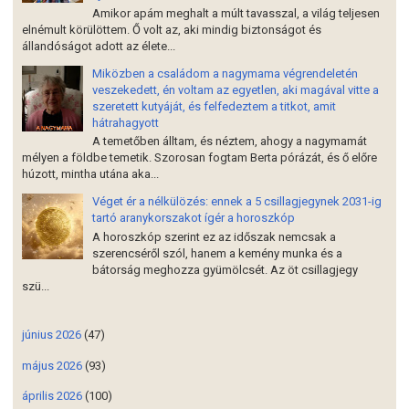
Amikor apám meghalt a múlt tavasszal, a világ teljesen
elnémult körülöttem. Ő volt az, aki mindig biztonságot és
állandóságot adott az élete...
Miközben a családom a nagymama végrendeletén
veszekedett, én voltam az egyetlen, aki magával vitte a
szeretett kutyáját, és felfedeztem a titkot, amit
hátrahagyott
A temetőben álltam, és néztem, ahogy a nagymamát
mélyen a földbe temetik. Szorosan fogtam Berta pórázát, és ő előre
húzott, mintha utána aka...
Véget ér a nélkülözés: ennek a 5 csillagjegynek 2031-ig
tartó aranykorszakot ígér a horoszkóp
A horoszkóp szerint ez az időszak nemcsak a
szerencséről szól, hanem a kemény munka és a
bátorság meghozza gyümölcsét. Az öt csillagjegy
szü...
június 2026
(47)
május 2026
(93)
április 2026
(100)