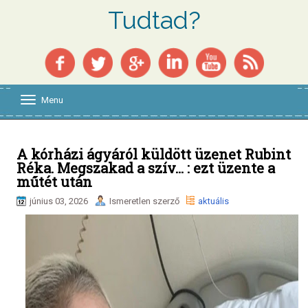
Tudtad?
Menu
T
o
g
g
l
A kórházi ágyáról küldött üzenet Rubint
e
Réka. Megszakad a szív... : ezt üzente a
n
műtét után
a
v
június 03, 2026
Ismeretlen szerző
aktuális
i
g
a
t
i
o
n