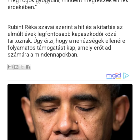
meg fogok gyógyulni, mindent megteszek ennek
érdekében.”
Rubint Réka szavai szerint a hit és a kitartás az
elmúlt évek legfontosabb kapaszkodói közé
tartoznak. Úgy érzi, hogy a nehézségek ellenére
folyamatos támogatást kap, amely erőt ad
számára a mindennapokban.