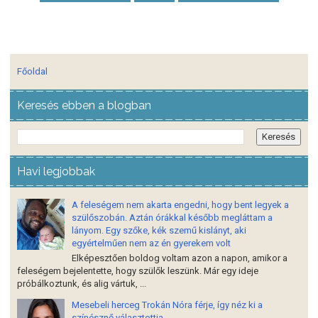
Főoldal
Keresés ebben a blogban
Havi legjobbak
A feleségem nem akarta engedni, hogy bent legyek a
szülőszobán. Aztán órákkal később megláttam a
lányom. Egy szőke, kék szemű kislányt, aki
egyértelműen nem az én gyerekem volt
Elképesztően boldog voltam azon a napon, amikor a
feleségem bejelentette, hogy szülők leszünk. Már egy ideje
próbálkoztunk, és alig vártuk, ...
Mesebeli herceg Trokán Nóra férje, így néz ki a
színésznő választottja