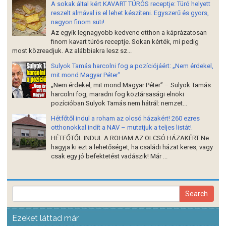
A sokak által kért KAVART TÚRÓS receptje: Túró helyett
reszelt almával is el lehet készíteni. Egyszerű és gyors,
nagyon finom süti!
Az egyik legnagyobb kedvenc otthon a káprázatosan
finom kavart túrós receptje. Sokan kérték, mi pedig
most közreadjuk. Az alábbiakra lesz sz...
Sulyok Tamás harcolni fog a pozíciójáért: „Nem érdekel,
mit mond Magyar Péter”
„Nem érdekel, mit mond Magyar Péter” – Sulyok Tamás
harcolni fog, maradni fog köztársasági elnöki
pozícióban Sulyok Tamás nem hátrál: nemzet...
Hétfőtől indul a roham az olcsó házakért! 260 ezres
otthonokkal indít a NAV – mutatjuk a teljes listát!
HÉTFŐTŐL INDUL A ROHAM AZ OLCSÓ HÁZAKÉRT Ne
hagyja ki ezt a lehetőséget, ha családi házat keres, vagy
csak egy jó befektetést vadászik! Már ...
Ezeket láttad már