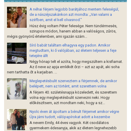
A néhai férjem legjobb barátjához mentem feleségül,
de a nászéjszakánkon azt mondta: „Van valami a
széfben, amit el kell olvasnod.”
Húsz évig voltam Péter felesége. Nem tündérmesés,
szirupos módon, hanem abban a valóságos, zűrös,
mégis gyönyörű értelemben, ami igazán szám...
Síró babát találtam elhagyva egy padon. Amikor
megtudtam, ki ő valójában, az életem teljesen a feje
tetejére állt
Négy hónap telt el azóta, hogy megszültem a kisfiamat.
Az ő neve az apja emlékét őrzi – azt az apát, aki soha
nem tarthatta őt a karjaiban. ...
Meglepetésbulit szerveztem a férjemnek, de amikor
belépett, nem az történt, amit szerettem volna
A férjem 40. születésnapja közeledett, és szerettem
volna egy meglepetésbulit szervezni neki. Hogy
előkészítsem, azt mondtam neki, hogy a sz...
Nyolc éven át ápoltam a bénult férjemet amikor végre
Újra járni tudott, válópapírokat adott a kezembe
A nevem Emily, 44 éves vagyok. Két csodálatos
gyermekem édesanyja, akik az életem legnehezebb