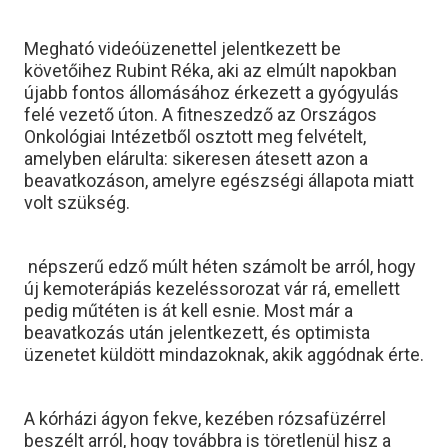
Megható videóüzenettel jelentkezett be
követőihez Rubint Réka, aki az elmúlt napokban
újabb fontos állomásához érkezett a gyógyulás
felé vezető úton. A fitneszedző az Országos
Onkológiai Intézetből osztott meg felvételt,
amelyben elárulta: sikeresen átesett azon a
beavatkozáson, amelyre egészségi állapota miatt
volt szükség.
népszerű edző múlt héten számolt be arról, hogy
új kemoterápiás kezeléssorozat vár rá, emellett
pedig műtéten is át kell esnie. Most már a
beavatkozás után jelentkezett, és optimista
üzenetet küldött mindazoknak, akik aggódnak érte.
A kórházi ágyon fekve, kezében rózsafüzérrel
beszélt arról, hogy továbbra is töretlenül hisz a