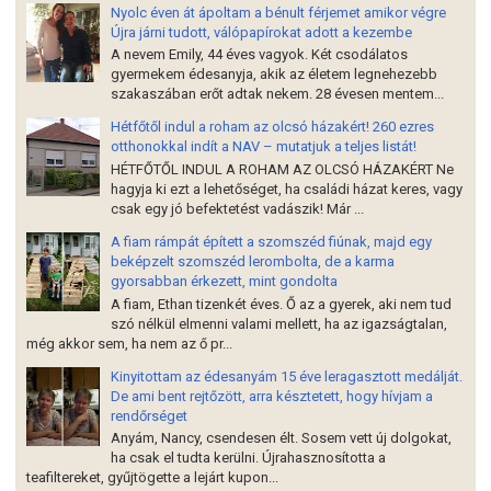
Nyolc éven át ápoltam a bénult férjemet amikor végre
Újra járni tudott, válópapírokat adott a kezembe
A nevem Emily, 44 éves vagyok. Két csodálatos
gyermekem édesanyja, akik az életem legnehezebb
szakaszában erőt adtak nekem. 28 évesen mentem...
Hétfőtől indul a roham az olcsó házakért! 260 ezres
otthonokkal indít a NAV – mutatjuk a teljes listát!
HÉTFŐTŐL INDUL A ROHAM AZ OLCSÓ HÁZAKÉRT Ne
hagyja ki ezt a lehetőséget, ha családi házat keres, vagy
csak egy jó befektetést vadászik! Már ...
A fiam rámpát épített a szomszéd fiúnak, majd egy
beképzelt szomszéd lerombolta, de a karma
gyorsabban érkezett, mint gondolta
A fiam, Ethan tizenkét éves. Ő az a gyerek, aki nem tud
szó nélkül elmenni valami mellett, ha az igazságtalan,
még akkor sem, ha nem az ő pr...
Kinyitottam az édesanyám 15 éve leragasztott medálját.
De ami bent rejtőzött, arra késztetett, hogy hívjam a
rendőrséget
Anyám, Nancy, csendesen élt. Sosem vett új dolgokat,
ha csak el tudta kerülni. Újrahasznosította a
teafiltereket, gyűjtögette a lejárt kupon...