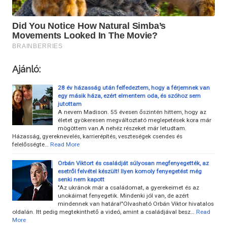
Ajánló:
28 év házasság után felfedeztem, hogy a férjemnek van
egy másik háza, ezért elmentem oda, és szóhoz sem
jutottam
A nevem Madison. 55 évesen őszintén hittem, hogy az
életet gyökeresen megváltoztató meglepetések kora már
mögöttem van.A nehéz részeket már letudtam.
Házasság, gyereknevelés, karrierépítés, veszteségek csendes és
felelősségte…
Read More
Orbán Viktort és családját súlyosan megfenyegették, az
esetről felvétel készült! Ilyen komoly fenyegetést még
senki nem kapott
"Az ukránok már a családomat, a gyerekeimet és az
unokáimat fenyegetik. Mindenki jól van, de azért
mindennek van határa!"Olvasható Orbán Viktor hivatalos
oldalán. Itt pedig megtekinthető a videó, amint a családjával besz…
Read
More