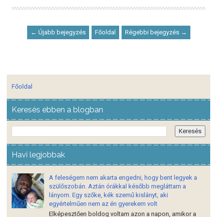
← Újabb bejegyzés
Főoldal
Régebbi bejegyzés →
Főoldal
Keresés ebben a blogban
Havi legjobbak
A feleségem nem akarta engedni, hogy bent legyek a
szülőszobán. Aztán órákkal később megláttam a
lányom. Egy szőke, kék szemű kislányt, aki
egyértelműen nem az én gyerekem volt
Elképesztően boldog voltam azon a napon, amikor a