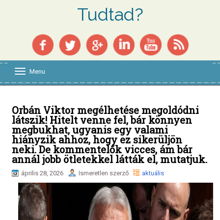
Tudtad?
Menu
T
o
g
g
l
Orbán Viktor megélhetése megoldódni
e
látszik! Hitelt venne fel, bár könnyen
n
megbukhat, ugyanis egy valami
a
hiányzik ahhoz, hogy ez sikerüljön
v
neki. De kommentelők vicces, ám bár
i
annál jobb ötletekkel látták el, mutatjuk.
g
a
április 28, 2026
Ismeretlen szerző
aktuális
t
i
o
n