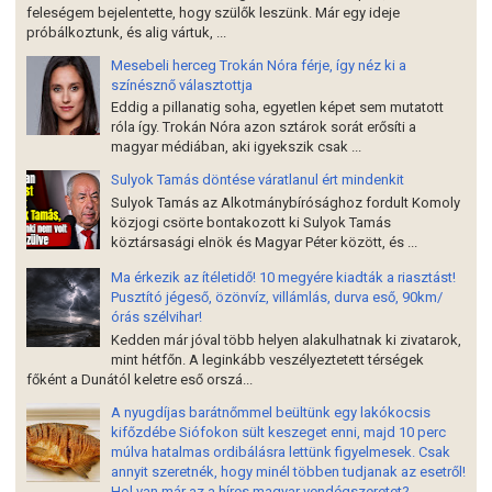
feleségem bejelentette, hogy szülők leszünk. Már egy ideje
próbálkoztunk, és alig vártuk, ...
Mesebeli herceg Trokán Nóra férje, így néz ki a
színésznő választottja
Eddig a pillanatig soha, egyetlen képet sem mutatott
róla így. Trokán Nóra azon sztárok sorát erősíti a
magyar médiában, aki igyekszik csak ...
Sulyok Tamás döntése váratlanul ért mindenkit
Sulyok Tamás az Alkotmánybírósághoz fordult Komoly
közjogi csörte bontakozott ki Sulyok Tamás
köztársasági elnök és Magyar Péter között, és ...
Ma érkezik az ítéletidő! 10 megyére kiadták a riasztást!
Pusztító jégeső, özönvíz, villámlás, durva eső, 90km/
órás szélvihar!
Kedden már jóval több helyen alakulhatnak ki zivatarok,
mint hétfőn. A leginkább veszélyeztetett térségek
főként a Dunától keletre eső orszá...
A nyugdíjas barátnőmmel beültünk egy lakókocsis
kifőzdébe Siófokon sült keszeget enni, majd 10 perc
múlva hatalmas ordibálásra lettünk figyelmesek. Csak
annyit szeretnék, hogy minél többen tudjanak az esetről!
Hol van már az a híres magyar vendégszeretet?