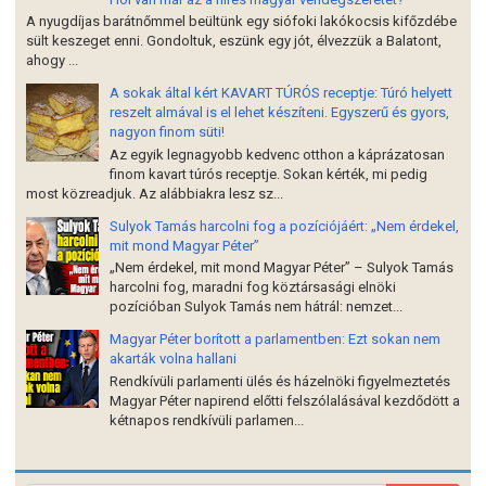
A nyugdíjas barátnőmmel beültünk egy siófoki lakókocsis kifőzdébe
sült keszeget enni. Gondoltuk, eszünk egy jót, élvezzük a Balatont,
ahogy ...
A sokak által kért KAVART TÚRÓS receptje: Túró helyett
reszelt almával is el lehet készíteni. Egyszerű és gyors,
nagyon finom süti!
Az egyik legnagyobb kedvenc otthon a káprázatosan
finom kavart túrós receptje. Sokan kérték, mi pedig
most közreadjuk. Az alábbiakra lesz sz...
Sulyok Tamás harcolni fog a pozíciójáért: „Nem érdekel,
mit mond Magyar Péter”
„Nem érdekel, mit mond Magyar Péter” – Sulyok Tamás
harcolni fog, maradni fog köztársasági elnöki
pozícióban Sulyok Tamás nem hátrál: nemzet...
Magyar Péter borított a parlamentben: Ezt sokan nem
akarták volna hallani
Rendkívüli parlamenti ülés és házelnöki figyelmeztetés
Magyar Péter napirend előtti felszólalásával kezdődött a
kétnapos rendkívüli parlamen...