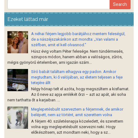
Ezeket láttad már
A néhai férjem legjobb barátjához mentem feleségül,
de a nászéjszakánkon azt mondta: „Van valami a
széfben, amit el kell olvasnod.”
Húsz évig voltam Péter felesége. Nem tündérmesés,
szirupos módon, hanem abban a valóságos, zűrös,
mégis gyönyörű értelemben, ami igazán szám...
Síró babát találtam elhagyva egy padon. Amikor
megtudtam, ki ő valójában, az életem teljesen a feje
tetejére állt
Négy hónap telt el azóta, hogy megszültem a kisfiamat.
Az ő neve az apja emlékét őrzi – azt az apát, aki soha
nem tarthatta őt a karjaiban. ...
Meglepetésbulit szerveztem a férjemnek, de amikor
belépett, nem az történt, amit szerettem volna
A férjem 40. születésnapja közeledett, és szerettem
volna egy meglepetésbulit szervezni neki. Hogy
előkészítsem, azt mondtam neki, hogy a sz...