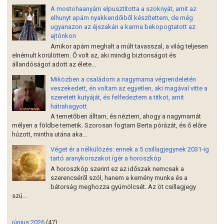
A mostohaanyám elpusztította a szoknyát, amit az
elhunyt apám nyakkendőiből készítettem, de még
ugyanazon az éjszakán a karma bekopogtatott az
ajtónkon
Amikor apám meghalt a múlt tavasszal, a világ teljesen
elnémult körülöttem. Ő volt az, aki mindig biztonságot és
állandóságot adott az élete...
Miközben a családom a nagymama végrendeletén
veszekedett, én voltam az egyetlen, aki magával vitte a
szeretett kutyáját, és felfedeztem a titkot, amit
hátrahagyott
A temetőben álltam, és néztem, ahogy a nagymamát
mélyen a földbe temetik. Szorosan fogtam Berta pórázát, és ő előre
húzott, mintha utána aka...
Véget ér a nélkülözés: ennek a 5 csillagjegynek 2031-ig
tartó aranykorszakot ígér a horoszkóp
A horoszkóp szerint ez az időszak nemcsak a
szerencséről szól, hanem a kemény munka és a
bátorság meghozza gyümölcsét. Az öt csillagjegy
szü...
június 2026
(47)