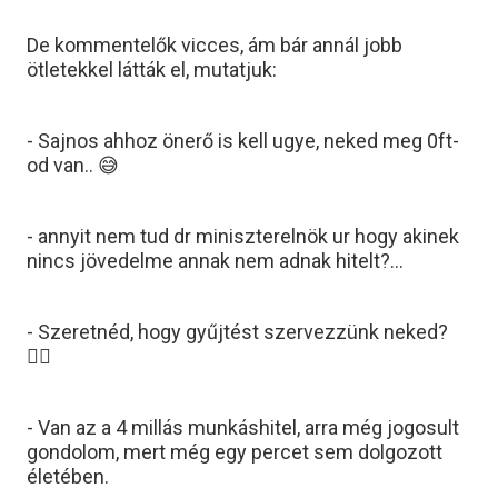
De kommentelők vicces, ám bár annál jobb
ötletekkel látták el, mutatjuk:
- Sajnos ahhoz önerő is kell ugye, neked meg 0ft-
od van.. 😅
- annyit nem tud dr miniszterelnök ur hogy akinek
nincs jövedelme annak nem adnak hitelt?…
- Szeretnéd, hogy gyűjtést szervezzünk neked?
🤦‍♀️
- Van az a 4 millás munkáshitel, arra még jogosult
gondolom, mert még egy percet sem dolgozott
életében.