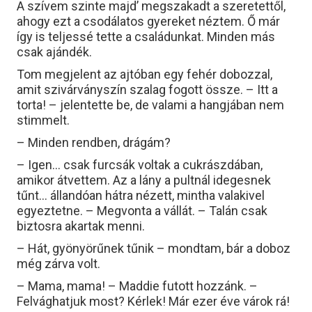
A szívem szinte majd’ megszakadt a szeretettől,
ahogy ezt a csodálatos gyereket néztem. Ő már
így is teljessé tette a családunkat. Minden más
csak ajándék.
Tom megjelent az ajtóban egy fehér dobozzal,
amit szivárványszín szalag fogott össze. – Itt a
torta! – jelentette be, de valami a hangjában nem
stimmelt.
– Minden rendben, drágám?
– Igen… csak furcsák voltak a cukrászdában,
amikor átvettem. Az a lány a pultnál idegesnek
tűnt… állandóan hátra nézett, mintha valakivel
egyeztetne. – Megvonta a vállát. – Talán csak
biztosra akartak menni.
– Hát, gyönyörűnek tűnik – mondtam, bár a doboz
még zárva volt.
– Mama, mama! – Maddie futott hozzánk. –
Felvághatjuk most? Kérlek! Már ezer éve várok rá!