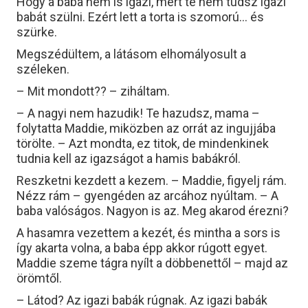
Hogy a baba nem is igazi, mert te nem tudsz igazi
babát szülni. Ezért lett a torta is szomorú… és
szürke.
Megszédültem, a látásom elhomályosult a
széleken.
– Mit mondott?? – ziháltam.
– A nagyi nem hazudik! Te hazudsz, mama –
folytatta Maddie, miközben az orrát az ingujjába
törölte. – Azt mondta, ez titok, de mindenkinek
tudnia kell az igazságot a hamis babákról.
Reszketni kezdett a kezem. – Maddie, figyelj rám.
Nézz rám – gyengéden az arcához nyúltam. – A
baba valóságos. Nagyon is az. Meg akarod érezni?
A hasamra vezettem a kezét, és mintha a sors is
így akarta volna, a baba épp akkor rúgott egyet.
Maddie szeme tágra nyílt a döbbenettől – majd az
örömtől.
– Látod? Az igazi babák rúgnak. Az igazi babák