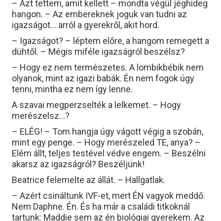
– Azt tettem, amit kellett – mondta végül jéghideg
hangon. – Az embereknek joguk van tudni az
igazságot… arról a gyerekről, akit hord.
– Igazságot? – léptem előre, a hangom remegett a
dühtől. – Mégis miféle igazságról beszélsz?
– Hogy ez nem természetes. A lombikbébik nem
olyanok, mint az igazi babák. Én nem fogok úgy
tenni, mintha ez nem így lenne.
A szavai megperzselték a lelkemet. – Hogy
merészelsz…?
– ELÉG! – Tom hangja úgy vágott végig a szobán,
mint egy penge. – Hogy merészeled TE, anya? –
Elém állt, teljes testével védve engem. – Beszélni
akarsz az igazságról? Beszéljünk!
Beatrice felemelte az állát. – Hallgatlak.
– Azért csináltunk IVF-et, mert ÉN vagyok meddő.
Nem Daphne. Én. És ha már a családi titkoknál
tartunk: Maddie sem az én biológiai gyerekem. Az