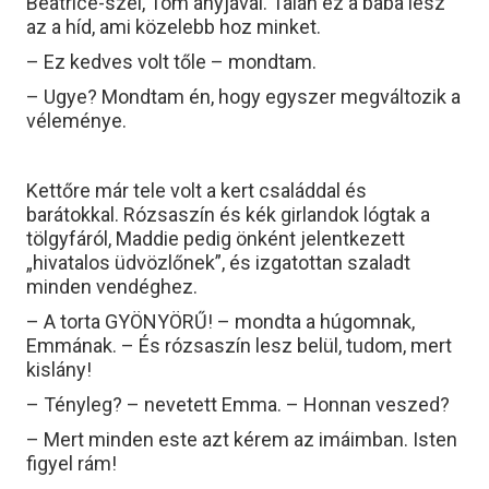
Beatrice-szel, Tom anyjával. Talán ez a baba lesz
az a híd, ami közelebb hoz minket.
– Ez kedves volt tőle – mondtam.
– Ugye? Mondtam én, hogy egyszer megváltozik a
véleménye.
Kettőre már tele volt a kert családdal és
barátokkal. Rózsaszín és kék girlandok lógtak a
tölgyfáról, Maddie pedig önként jelentkezett
„hivatalos üdvözlőnek”, és izgatottan szaladt
minden vendéghez.
– A torta GYÖNYÖRŰ! – mondta a húgomnak,
Emmának. – És rózsaszín lesz belül, tudom, mert
kislány!
– Tényleg? – nevetett Emma. – Honnan veszed?
– Mert minden este azt kérem az imáimban. Isten
figyel rám!