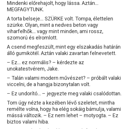
Mindenki előrehajolt, hogy lássa. Aztán…
MEGFAGYTUNK.
A torta belseje… SZÜRKE volt. Tompa, élettelen
szürke. Olyan, mint a nedves beton vagy
viharfelhők… vagy mint minden, ami rossz,
szomorú és elromlott.
A csend megfeszült, mint egy elszakadás határán
álló gumikötél. Aztán valaki zavartan felnevetett.
– Ez… ez normális? – kérdezte az
unokatestvérem, Jake.
– Talán valami modern művészet? – próbált valaki
viccelni, de a hangja bizonytalan volt.
– Ez undorító… – jegyezte meg valaki csalódottan.
Tom úgy nézte a kezében lévő szeletet, mintha
remélte volna, hogy ha elég sokáig bámulja, valami
mássá változik. – Ez nem lehet – motyogta. – Ez
biztos valami hiba.