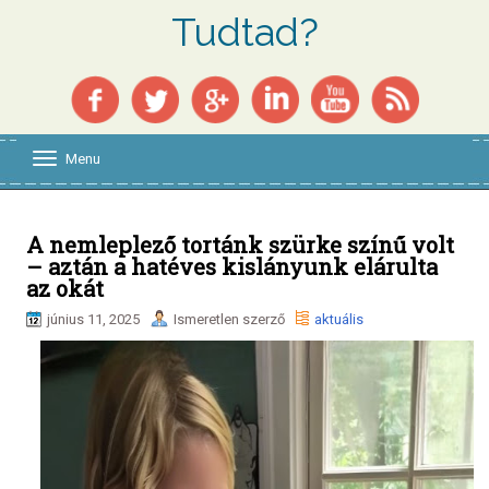
Tudtad?
Menu
T
o
g
g
l
A nemleplező tortánk szürke színű volt
e
– aztán a hatéves kislányunk elárulta
n
az okát
a
v
június 11, 2025
Ismeretlen szerző
aktuális
i
g
a
t
i
o
n