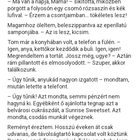
– Ma van a napja, Mama! – sikította, miközben
pörgött a folyosón egy csomó rózsaszín és kék
lufival. – Érzem a csontjaimban… tökéletes lesz!
Magamhoz öleltem, beleszippantva az eperillatú
samponjába. – Az is lesz, kicsim.
Tom már a konyhában volt, a telefon a fülén. –
Igen, anya, kettőkor kezdődik a buli. Igen, igen!
Megrendeltem a tortát. Jössz még, ugye? – Aztán
rám pillantott és elmosolyodott. – Szuper, akkor
találkozunk.
– Úgy tűnik, anyukád nagyon izgatott – mondtam,
miután letette a telefont.
– Úgy tűnik! Azt mondta, semmi pénzért nem
hagyná ki. Egyébként ő ajánlotta tegnap azt a
belvárosi cukrászdát, a Sunrise Sweetset. Azt
mondta, csodás munkát végeznek.
Reményt éreztem. Hosszú éveken át csak
udvarias, de távolságtartó kapcsolat volt köztünk