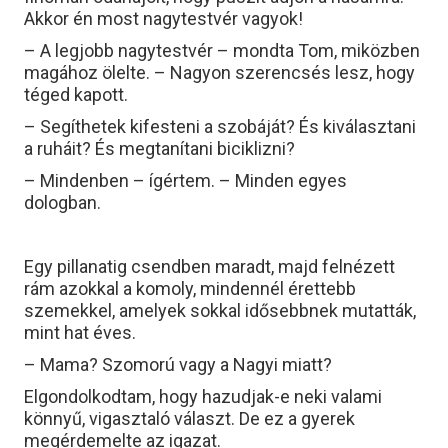
Akkor én most nagytestvér vagyok!
– A legjobb nagytestvér – mondta Tom, miközben
magához ölelte. – Nagyon szerencsés lesz, hogy
téged kapott.
– Segíthetek kifesteni a szobáját? És kiválasztani
a ruháit? És megtanítani biciklizni?
– Mindenben – ígértem. – Minden egyes
dologban.
Egy pillanatig csendben maradt, majd felnézett
rám azokkal a komoly, mindennél érettebb
szemekkel, amelyek sokkal idősebbnek mutatták,
mint hat éves.
– Mama? Szomorú vagy a Nagyi miatt?
Elgondolkodtam, hogy hazudjak-e neki valami
könnyű, vigasztaló választ. De ez a gyerek
megérdemelte az igazat.