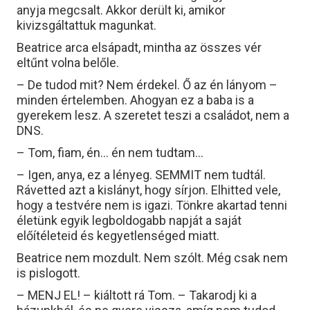
anyja megcsalt. Akkor derült ki, amikor
kivizsgáltattuk magunkat.
Beatrice arca elsápadt, mintha az összes vér
eltűnt volna belőle.
– De tudod mit? Nem érdekel. Ő az én lányom –
minden értelemben. Ahogyan ez a baba is a
gyerekem lesz. A szeretet teszi a családot, nem a
DNS.
– Tom, fiam, én… én nem tudtam…
– Igen, anya, ez a lényeg. SEMMIT nem tudtál.
Rávetted azt a kislányt, hogy sírjon. Elhitted vele,
hogy a testvére nem is igazi. Tönkre akartad tenni
életünk egyik legboldogabb napját a saját
előítéleteid és kegyetlenséged miatt.
Beatrice nem mozdult. Nem szólt. Még csak nem
is pislogott.
– MENJ EL! – kiáltott rá Tom. – Takarodj ki a