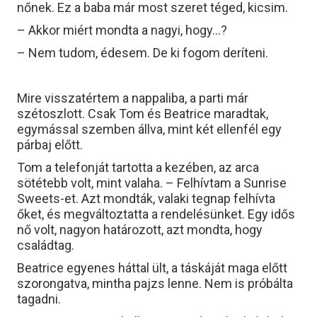
nőnek. Ez a baba már most szeret téged, kicsim.
– Akkor miért mondta a nagyi, hogy…?
– Nem tudom, édesem. De ki fogom deríteni.
Mire visszatértem a nappaliba, a parti már
szétoszlott. Csak Tom és Beatrice maradtak,
egymással szemben állva, mint két ellenfél egy
párbaj előtt.
Tom a telefonját tartotta a kezében, az arca
sötétebb volt, mint valaha. – Felhívtam a Sunrise
Sweets-et. Azt mondták, valaki tegnap felhívta
őket, és megváltoztatta a rendelésünket. Egy idős
nő volt, nagyon határozott, azt mondta, hogy
családtag.
Beatrice egyenes háttal ült, a táskáját maga előtt
szorongatva, mintha pajzs lenne. Nem is próbálta
tagadni.