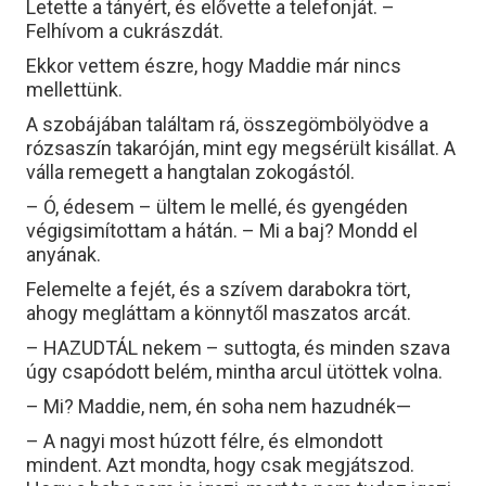
Letette a tányért, és elővette a telefonját. –
Felhívom a cukrászdát.
Ekkor vettem észre, hogy Maddie már nincs
mellettünk.
A szobájában találtam rá, összegömbölyödve a
rózsaszín takaróján, mint egy megsérült kisállat. A
válla remegett a hangtalan zokogástól.
– Ó, édesem – ültem le mellé, és gyengéden
végigsimítottam a hátán. – Mi a baj? Mondd el
anyának.
Felemelte a fejét, és a szívem darabokra tört,
ahogy megláttam a könnytől maszatos arcát.
– HAZUDTÁL nekem – suttogta, és minden szava
úgy csapódott belém, mintha arcul ütöttek volna.
– Mi? Maddie, nem, én soha nem hazudnék—
– A nagyi most húzott félre, és elmondott
mindent. Azt mondta, hogy csak megjátszod.