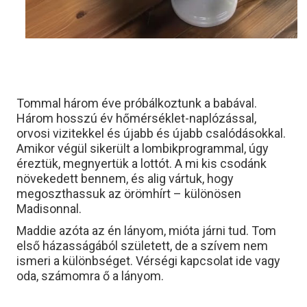
Tommal három éve próbálkoztunk a babával.
Három hosszú év hőmérséklet-naplózással,
orvosi vizitekkel és újabb és újabb csalódásokkal.
Amikor végül sikerült a lombikprogrammal, úgy
éreztük, megnyertük a lottót. A mi kis csodánk
növekedett bennem, és alig vártuk, hogy
megoszthassuk az örömhírt – különösen
Madisonnal.
Maddie azóta az én lányom, mióta járni tud. Tom
első házasságából született, de a szívem nem
ismeri a különbséget. Vérségi kapcsolat ide vagy
oda, számomra ő a lányom.