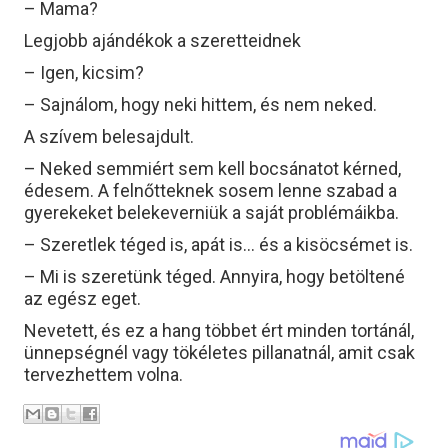
– Mama?
Legjobb ajándékok a szeretteidnek
– Igen, kicsim?
– Sajnálom, hogy neki hittem, és nem neked.
A szívem belesajdult.
– Neked semmiért sem kell bocsánatot kérned,
édesem. A felnőtteknek sosem lenne szabad a
gyerekeket belekeverniük a saját problémáikba.
– Szeretlek téged is, apát is… és a kisöcsémet is.
– Mi is szeretünk téged. Annyira, hogy betöltené
az egész eget.
Nevetett, és ez a hang többet ért minden tortánál,
ünnepségnél vagy tökéletes pillanatnál, amit csak
tervezhettem volna.