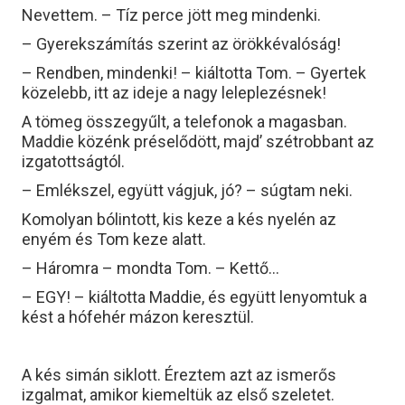
Nevettem. – Tíz perce jött meg mindenki.
– Gyerekszámítás szerint az örökkévalóság!
– Rendben, mindenki! – kiáltotta Tom. – Gyertek
közelebb, itt az ideje a nagy leleplezésnek!
A tömeg összegyűlt, a telefonok a magasban.
Maddie közénk préselődött, majd’ szétrobbant az
izgatottságtól.
– Emlékszel, együtt vágjuk, jó? – súgtam neki.
Komolyan bólintott, kis keze a kés nyelén az
enyém és Tom keze alatt.
– Háromra – mondta Tom. – Kettő…
– EGY! – kiáltotta Maddie, és együtt lenyomtuk a
kést a hófehér mázon keresztül.
A kés simán siklott. Éreztem azt az ismerős
izgalmat, amikor kiemeltük az első szeletet.