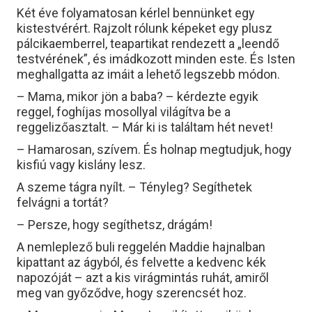
Két éve folyamatosan kérlel bennünket egy
kistestvérért. Rajzolt rólunk képeket egy plusz
pálcikaemberrel, teapartikat rendezett a „leendő
testvérének”, és imádkozott minden este. És Isten
meghallgatta az imáit a lehető legszebb módon.
– Mama, mikor jön a baba? – kérdezte egyik
reggel, foghíjas mosollyal világítva be a
reggelizőasztalt. – Már ki is találtam hét nevet!
– Hamarosan, szívem. És holnap megtudjuk, hogy
kisfiú vagy kislány lesz.
A szeme tágra nyílt. – Tényleg? Segíthetek
felvágni a tortát?
– Persze, hogy segíthetsz, drágám!
A nemleplező buli reggelén Maddie hajnalban
kipattant az ágyból, és felvette a kedvenc kék
napozóját – azt a kis virágmintás ruhát, amiről
meg van győződve, hogy szerencsét hoz.