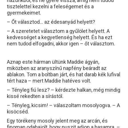
házunkból, és ne gyere vissza, amíg nem tudod
tisztelettel kezelni a feleségemet és a
gyermekeimet.
– Őt választod… az édesanyád helyett?
– A szeretetet választom a gyűlölet helyett. A
kedvességet a kegyetlenség helyett. És ha ezt
nem tudod elfogadni, akkor igen – őt választom.
Aznap este hárman ültünk Maddie ágyán,
miközben az aranyszínű napfény beáradt az
ablakon. Tom a boltban járt, és hat darab kék lufival
tért haza – mert Maddie hatéves volt.
– Tényleg fiú lesz? – kérdezte halkan, még mindig
kissé rekedten a sírástól.
– Tényleg, kicsim! – válaszoltam mosolyogva. – A
kisöcséd.
Egy törékeny mosoly jelent meg az arcán, és
finoman odahajolt, hogy puszit adjon a hasamra. –