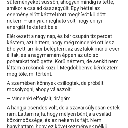
süteményeket süssön, ahogyan mindig is tette,
amikor a család összegyűlt. Egy héttel az
esemény előtt kézzel írott meghívót küldött
nekem – annyira megható volt, hogy ennyi
energiát fektetett bele.
Elérkezett a nagy nap, és bár csupán tíz percet
késtem, azt hittem, hogy még mindenki ott lesz.
Ehelyett, amikor beléptem, az asztalok már üresen
álltak, és a nagymamám éppen az utolsó
poharakat törölgette. Körülnéztem, de senkit nem
láttam a rokonok közül. Megdöbbenve kérdeztem
meg tőle, mi történt.
A szemében könnyek csillogtak, de próbált
mosolyogni, ahogy válaszolt:
– Mindenki elfoglalt, drágám.
A hangja csendes volt, de a szavai súlyosan estek
rám. Láttam rajta, hogy mélyen bántja a család
közömbössége, és ez nekem is fájt. Nem
hagyhattam, hogy ez következmények nélkül