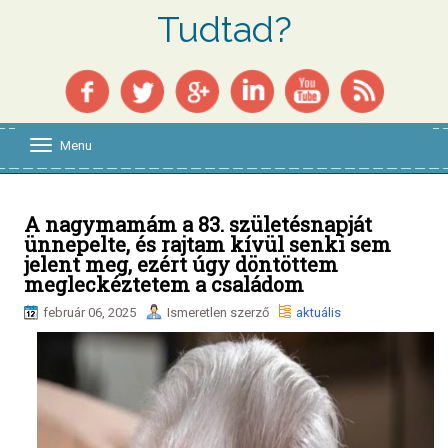
Tudtad?
Menu
T
o
g
g
l
A nagymamám a 83. születésnapját
e
ünnepelte, és rajtam kívül senki sem
n
jelent meg, ezért úgy döntöttem
a
megleckéztetem a családom
v
i
február 06, 2025
Ismeretlen szerző
aktuális
g
a
t
i
o
n