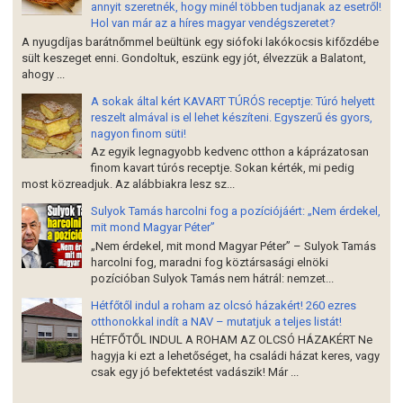
annyit szeretnék, hogy minél többen tudjanak az esetről!
Hol van már az a híres magyar vendégszeretet?
A nyugdíjas barátnőmmel beültünk egy siófoki lakókocsis kifőzdébe
sült keszeget enni. Gondoltuk, eszünk egy jót, élvezzük a Balatont,
ahogy ...
A sokak által kért KAVART TÚRÓS receptje: Túró helyett
reszelt almával is el lehet készíteni. Egyszerű és gyors,
nagyon finom süti!
Az egyik legnagyobb kedvenc otthon a káprázatosan
finom kavart túrós receptje. Sokan kérték, mi pedig
most közreadjuk. Az alábbiakra lesz sz...
Sulyok Tamás harcolni fog a pozíciójáért: „Nem érdekel,
mit mond Magyar Péter”
„Nem érdekel, mit mond Magyar Péter” – Sulyok Tamás
harcolni fog, maradni fog köztársasági elnöki
pozícióban Sulyok Tamás nem hátrál: nemzet...
Hétfőtől indul a roham az olcsó házakért! 260 ezres
otthonokkal indít a NAV – mutatjuk a teljes listát!
HÉTFŐTŐL INDUL A ROHAM AZ OLCSÓ HÁZAKÉRT Ne
hagyja ki ezt a lehetőséget, ha családi házat keres, vagy
csak egy jó befektetést vadászik! Már ...