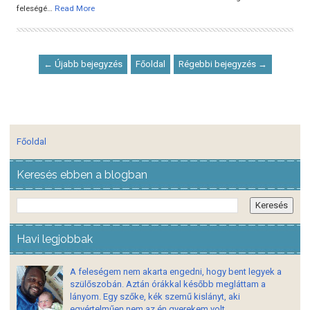
feleségé…
Read More
← Újabb bejegyzés
Főoldal
Régebbi bejegyzés →
Főoldal
Keresés ebben a blogban
Havi legjobbak
A feleségem nem akarta engedni, hogy bent legyek a
szülőszobán. Aztán órákkal később megláttam a
lányom. Egy szőke, kék szemű kislányt, aki
egyértelműen nem az én gyerekem volt