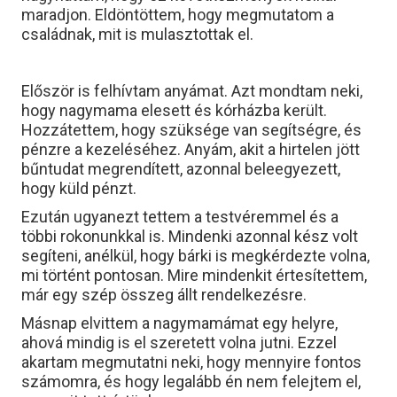
maradjon. Eldöntöttem, hogy megmutatom a
családnak, mit is mulasztottak el.
Először is felhívtam anyámat. Azt mondtam neki,
hogy nagymama elesett és kórházba került.
Hozzátettem, hogy szüksége van segítségre, és
pénzre a kezeléséhez. Anyám, akit a hirtelen jött
bűntudat megrendített, azonnal beleegyezett,
hogy küld pénzt.
Ezután ugyanezt tettem a testvéremmel és a
többi rokonunkkal is. Mindenki azonnal kész volt
segíteni, anélkül, hogy bárki is megkérdezte volna,
mi történt pontosan. Mire mindenkit értesítettem,
már egy szép összeg állt rendelkezésre.
Másnap elvittem a nagymamámat egy helyre,
ahová mindig is el szeretett volna jutni. Ezzel
akartam megmutatni neki, hogy mennyire fontos
számomra, és hogy legalább én nem felejtem el,