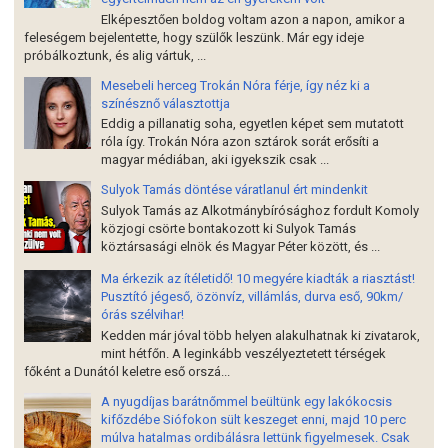
Elképesztően boldog voltam azon a napon, amikor a
feleségem bejelentette, hogy szülők leszünk. Már egy ideje
próbálkoztunk, és alig vártuk, ...
Mesebeli herceg Trokán Nóra férje, így néz ki a
színésznő választottja
Eddig a pillanatig soha, egyetlen képet sem mutatott
róla így. Trokán Nóra azon sztárok sorát erősíti a
magyar médiában, aki igyekszik csak ...
Sulyok Tamás döntése váratlanul ért mindenkit
Sulyok Tamás az Alkotmánybírósághoz fordult Komoly
közjogi csörte bontakozott ki Sulyok Tamás
köztársasági elnök és Magyar Péter között, és ...
Ma érkezik az ítéletidő! 10 megyére kiadták a riasztást!
Pusztító jégeső, özönvíz, villámlás, durva eső, 90km/
órás szélvihar!
Kedden már jóval több helyen alakulhatnak ki zivatarok,
mint hétfőn. A leginkább veszélyeztetett térségek
főként a Dunától keletre eső orszá...
A nyugdíjas barátnőmmel beültünk egy lakókocsis
kifőzdébe Siófokon sült keszeget enni, majd 10 perc
múlva hatalmas ordibálásra lettünk figyelmesek. Csak