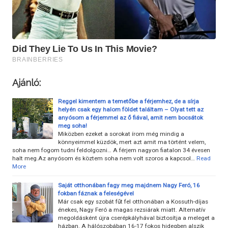
Ajánló:
Reggel kimentem a temetőbe a férjemhez, de a sírja
helyén csak egy halom földet találtam – Olyat tett az
anyósom a férjemmel az ő fiával, amit nem bocsátok
meg soha!
Miközben ezeket a sorokat írom még mindig a
könnyeimmel küzdök, mert azt amit ma történt velem,
soha nem fogom tudni feldolgozni… A férjem nagyon fiatalon 34 évesen
halt meg.Az anyósom és köztem soha nem volt szoros a kapcsol…
Read
More
Saját otthonában fagy meg majdnem Nagy Feró, 16
fokban fáznak a feleségével
Már csak egy szobát fűt fel otthonában a Kossuth-díjas
énekes, Nagy Feró a magas rezsiárak miatt. Alternatív
megoldásként újra cserépkályhával biztosítja a meleget a
házban. A hálószobában 16-17 fokos hidegben alszik