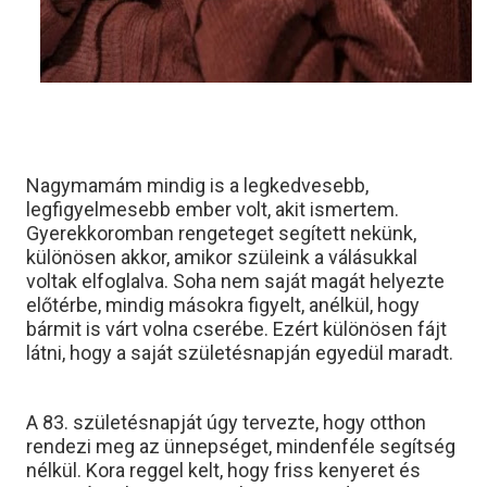
Nagymamám mindig is a legkedvesebb,
legfigyelmesebb ember volt, akit ismertem.
Gyerekkoromban rengeteget segített nekünk,
különösen akkor, amikor szüleink a válásukkal
voltak elfoglalva. Soha nem saját magát helyezte
előtérbe, mindig másokra figyelt, anélkül, hogy
bármit is várt volna cserébe. Ezért különösen fájt
látni, hogy a saját születésnapján egyedül maradt.
A 83. születésnapját úgy tervezte, hogy otthon
rendezi meg az ünnepséget, mindenféle segítség
nélkül. Kora reggel kelt, hogy friss kenyeret és